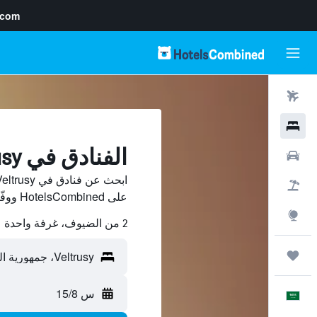
.com
رحلات طيران
فنادق
الفنادق في Veltrusy
سيارات
حزم العروض
على HotelsCombined ووفّر.
استكشاف
2 من الضيوف، غرفة واحدة
رحلات
س 15/8
العَرَبِيَّة