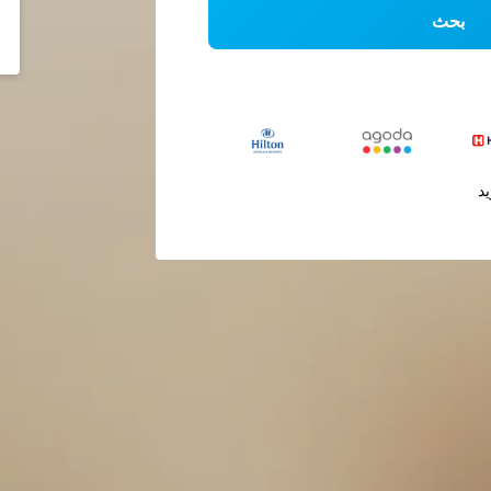
بحث
يد