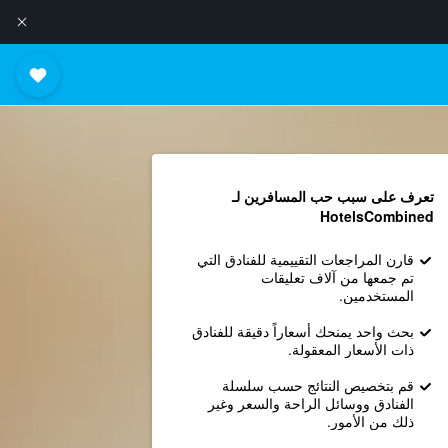
تعرف على سبب حب المسافرين لـ
HotelsCombined
قارن المراجعات التقييمية للفنادق التي
تم جمعها من آلاف تعليقات
المستخدمين.
بحث واحد يمنحك أسعاراً دقيقة للفنادق
ذات الأسعار المعقولة.
قم بتخصيص النتائج حسب سلسلة
الفنادق ووسائل الراحة والسعر وغير
ذلك من الأمور.