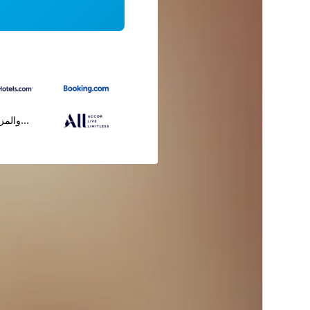
...والمز