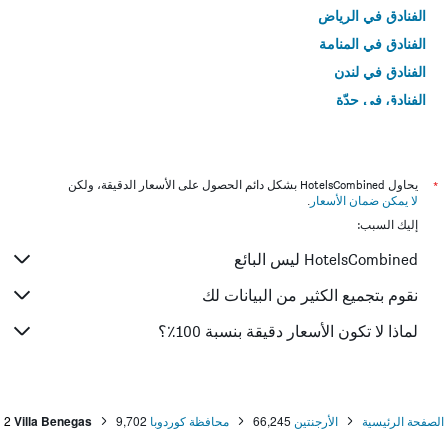
الفنادق في الرياض
الفنادق في المنامة
الفنادق في لندن
الفنادق في جدّة
الفنادق في القاهرة
*
يحاول HotelsCombined بشكل دائم الحصول على الأسعار الدقيقة، ولكن
لا يمكن ضمان الأسعار
.
إليك السبب:
HotelsCombined ليس البائع
نقوم بتجميع الكثير من البيانات لك
لماذا لا تكون الأسعار دقيقة بنسبة 100٪؟
الصفحة الرئيسية
الأرجنتين
66,245
محافظة كوردوبا
9,702
Villa Benegas
2