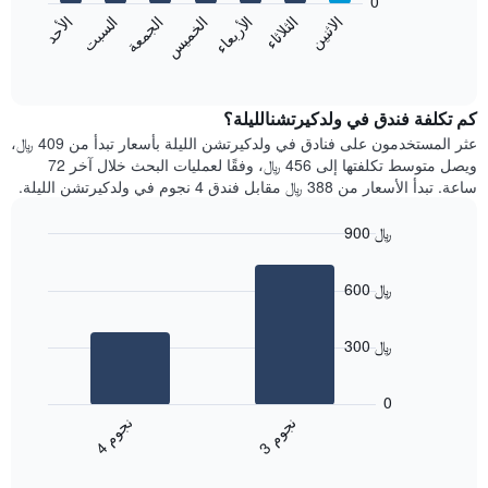
0
الشهور.
الاثنين
الخميس
الأحد
الأربعاء
السبت
الثلاثاء
الجمعة
يتضمن
يعرض
المخطط
المخطط
End
التالي
of
التالي
interactive
1
متوسط
chart
محور
سعر
كم تكلفة فندق في ولدكيرتشنالليلة؟
Y
غرفة
عثر المستخدمون على فنادق في ولدكيرتشن الليلة بأسعار تبدأ من 409 ﷼،
الذي
كل
ويصل متوسط تكلفتها إلى 456 ﷼، وفقًا لعمليات البحث خلال آخر 72
يعرض
يوم
ساعة. تبدأ الأسعار من 388 ﷼ مقابل فندق 4 نجوم في ولدكيرتشن الليلة.
متوسط
في
سعر
الأسبوع
900 ﷼
غرفة
يتضمن
Bar
المخطط
Chart
graphic.
chart
1
600 ﷼
with
محور
2
X
bars.
الذي
300 ﷼
يعرض
يعرض
أيام
المخطط
0
الأسبوع.
التالي
ن
م
ن
م
يتضمن
متوسط
3
ج
و
4
ج
و
المخطط
End
سعر
of
التالي
الغرفة
interactive
1