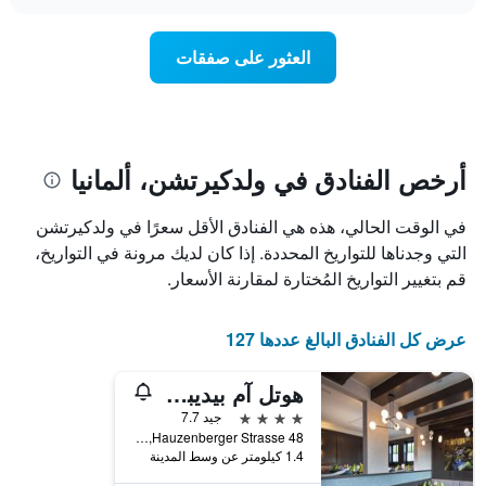
هذه
chart
محور
الليلة
Y
الذي
العثور على صفقات
الذي
عُثر
يعرض
عليه
متوسط
خلال
سعر
آخر
غرفة
3
أيام
أرخص الفنادق في ولدكيرتشن، ألمانيا
مع
التصنيف
في الوقت الحالي، هذه هي الفنادق الأقل سعرًا في ولدكيرتشن
حسب
التي وجدناها للتواريخ المحددة. إذا كان لديك مرونة في التواريخ،
النجوم
يتضمن
قم بتغيير التواريخ المُختارة لمقارنة الأسعار.
المخطط
1
محور
عرض كل الفنادق البالغ عددها 127
X
التي
هوتل آم بيديبارك والدكيرتشن
تعرض
4 نجوم
جيد 7.7
فئات
Hauzenberger Strasse 48, ولدكيرتشن, بافاريا, ألمانيا
الفنادق
1.4 كيلومتر عن وسط المدينة
بالنجوم.
يتضمن