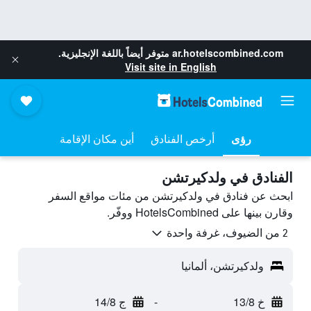
ar.hotelscombined.com
متوفر أيضاً باللغة الإنجليزية.
Visit site in English
رؤى
أرخص الفنادق
أين مكان الإقامة
الفنادق في ولدكيرتشن
ابحث عن فنادق في ولدكيرتشن من مئات مواقع السفر
وقارن بينها على HotelsCombined ووفّر.
2 من الضيوف، غرفة واحدة
ولدكيرتشن، ألمانيا
خ 13/8
-
ج 14/8