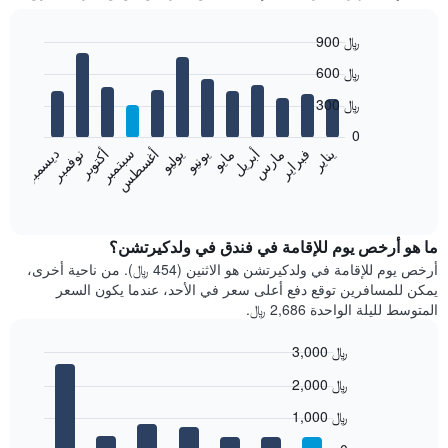
900 ﷼
Bar
Chart
600 ﷼
graphic.
chart
with
300 ﷼
12
bars.
0
فبراير
مايو
أغسطس
نوفمبر
يناير
أبريل
يوليو
أكتوبر
مارس
يونيو
سبتمبر
ديسمبر
يعرض
المخطط
End
of
التالي
interactive
متوسط
chart
سعر
ما هو أرخص يوم للإقامة في فندق في ولدكيرتشن؟
غرفة
أرخص يوم للإقامة في ولدكيرتشن هو الاثنين (454 ﷼). من ناحية أخرى،
كل
يمكن للمسافرين توقع دفع أعلى سعر في الأحد، عندما يكون السعر
شهر
المتوسط لليلة الواحدة 2,686 ﷼.
يتضمن
المخطط
3,000 ﷼
1
Bar
محور
Chart
2,000 ﷼
graphic.
chart
X
with
الذي
1,000 ﷼
7
يعرض
bars.