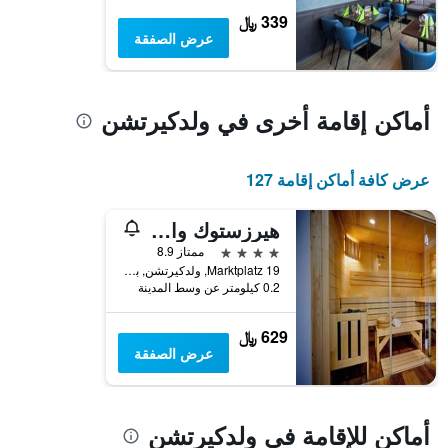
المخطط
339 ﷼
1
عرض الصفقة
محور
Y
الذي
يعرض
أماكن إقامة أخرى في ولدكيرتشن
متوسط
سعر
الغرفة
عرض كافة أماكن إقامة 127
هذه
الليلة
الذي
هيرزستوك والدكيرشن
عُثر
4 نجوم
ممتاز 8.9
عليه
Marktplatz 19, ولدكيرتشن, بافاريا, ألمانيا
خلال
0.2 كيلومتر عن وسط المدينة
آخر
3
629 ﷼
أيام
عرض الصفقة
أماكن للإقامة في ولدكيرتشن