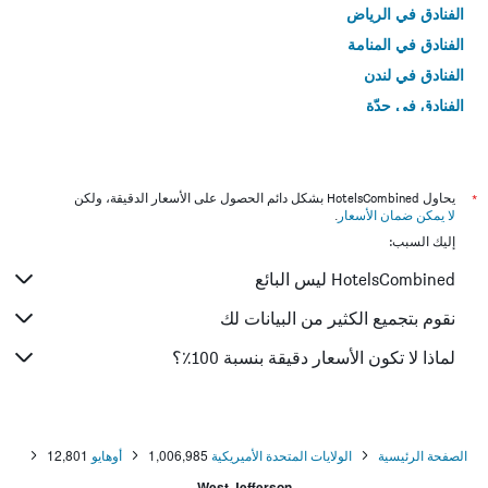
الفنادق في الرياض
الفنادق في المنامة
الفنادق في لندن
الفنادق في جدّة
الفنادق في القاهرة
*
يحاول HotelsCombined بشكل دائم الحصول على الأسعار الدقيقة، ولكن
لا يمكن ضمان الأسعار
.
إليك السبب:
HotelsCombined ليس البائع
نقوم بتجميع الكثير من البيانات لك
لماذا لا تكون الأسعار دقيقة بنسبة 100٪؟
الصفحة الرئيسية
الولايات المتحدة الأميريكية
1,006,985
أوهايو
12,801
West Jefferson