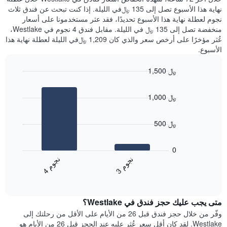
الذي
عُثر
نهاية هذا الأسبوع تصل إلى 135 ﷼في الليلة. إذا كنت تبحث عن فندق ثلاث
يعرض
عليه
نجوم لعطلة نهاية هذا الأسبوع تحديدًا، فقد عثر مستخدمونا على أسعار
متوسط
خلال
منخفضة تصل إلى 135 ﷼ في الليلة. مقابل فندق 4 نجوم في Westlake،
سعر
آخر
عُثر مؤخرًا على أرخص سعر والذي كان 1,209 ﷼في الليلة لعطلة نهاية هذا
غرفة
3
الأسبوع.
أيام
مع
1,500 ﷼
التصنيف
Bar
حسب
Chart
graphic.
chart
النجوم
1,000 ﷼
with
يتضمن
2
المخطط
bars.
1
500 ﷼
محور
يعرض
X
المخطط
0
التي
التالي
ن
م
ن
م
تعرض
متوسط
3
ج
و
4
ج
و
فئات
End
سعر
of
الفنادق
الغرفة
interactive
بالنجوم.
خلال
chart
يتضمن
متى يجب عليك حجز فندق في Westlake؟
عطلة
المخطط
نهاية
وفّر من خلال حجز فندق قبل 26 من الأيام على الأقل من رحلتك إلى
1
هذا
Westlake. لقد كان أقل سعر عُثر عليه عند الحجز قبل 26 من الأيام هو