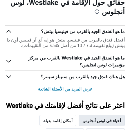
حقائق حول الإقامة في Westlake، لوس
1
محور
أنجلوس
X
محور
Y
الذي
الذي
يعرض
عدد
يعرض
ما هو الفندق الجيد بالقرب من فينيسيا بيتش؟
الأيام
متوسط
قبل
سعر
أفضل فندق بالقرب من فينيسيا بيتش هو إيه آي آر فينيس أون ذا
غرفة
الإقامة
بيتش (يبلغ تقييمه 7.3 / 10 من أصل 3,535 من التقييمات).
في
يتضمن
عطلة
المخطط
ما هو الفندق الجيد في Westlake بالقرب من مركز
نهاية
التالي
مؤتمرات لوس انجليس؟
1
هذا
محور
الأسبوع
Y
خلال
هل هناك فندق جيد بالقرب من ستيبلز سينتر؟
آخر
الذي
3
يعرض
عرض المزيد من الأسئلة الشائعة
أيام
متوسط
سعر
غرفة
اعثر على نتائج أفضل لإقامتك في Westlake
أحياء في لوس أنجلوس
أمكان إقامة بديلة