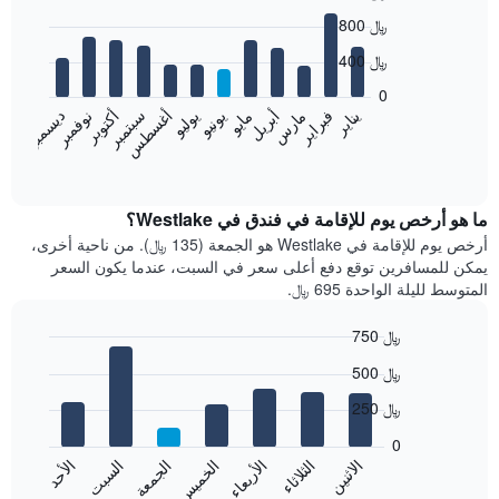
Bar
Chart
800 ﷼
graphic.
chart
with
400 ﷼
12
bars.
0
نوفمبر
فبراير
مايو
أغسطس
يناير
أبريل
يوليو
أكتوبر
مارس
يونيو
سبتمبر
ديسمبر
يعرض
المخطط
End
of
التالي
interactive
متوسط
chart
سعر
ما هو أرخص يوم للإقامة في فندق في Westlake؟
غرفة
أرخص يوم للإقامة في Westlake هو الجمعة (135 ﷼). من ناحية أخرى،
كل
يمكن للمسافرين توقع دفع أعلى سعر في السبت، عندما يكون السعر
شهر
المتوسط لليلة الواحدة 695 ﷼.
يتضمن
المخطط
750 ﷼
1
Bar
محور
Chart
500 ﷼
graphic.
chart
X
with
الذي
250 ﷼
7
يعرض
bars.
0
الشهور.
الاثنين
الثلاثاء
الأربعاء
الخميس
الجمعة
السبت
الأحد
يتضمن
يعرض
المخطط
المخطط
End