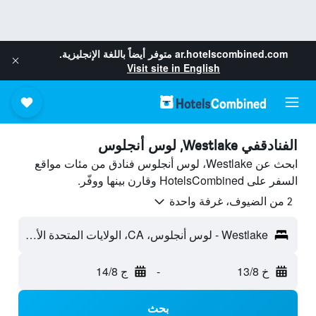
ar.hotelscombined.com
متوفر أيضاً باللغة الإنجليزية.
Visit site in English
الفنادقفي Westlake, لوس أنجلوس
ابحث عن Westlake، لوس أنجلوس فنادق من مئات مواقع
السفر على HotelsCombined وقارن بينها ووفّر.
2 من الضيوف، غرفة واحدة
Westlake - لوس أنجلوس، CA، الولايات المتحدة الأميريكية
خ 13/8
-
ج 14/8
بحث