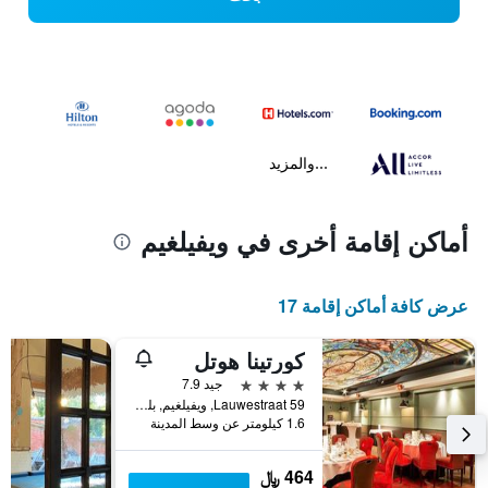
...والمزيد
أماكن إقامة أخرى في ويفيلغيم
عرض كافة أماكن إقامة 17
كورتينا هوتل
4 نجوم
جيد 7.9
Lauwestraat 59, ويفيلغيم, بلجيكا
1.6 كيلومتر عن وسط المدينة
464 ﷼