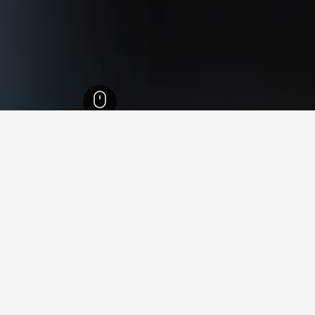
رتمبيرغ
28,268
ويدين
26
في ويدين
هوتل فيدنر إيك