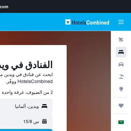
.com
رحلات طيران
فنادق
الفنادق في وي
سيارات
ابحث عن فنادق في ويدين من
حزم العروض
HotelsCombined ووفّر.
استكشاف
2 من الضيوف، غرفة واحدة
رحلات
س 15/8
العَرَبِيَّة