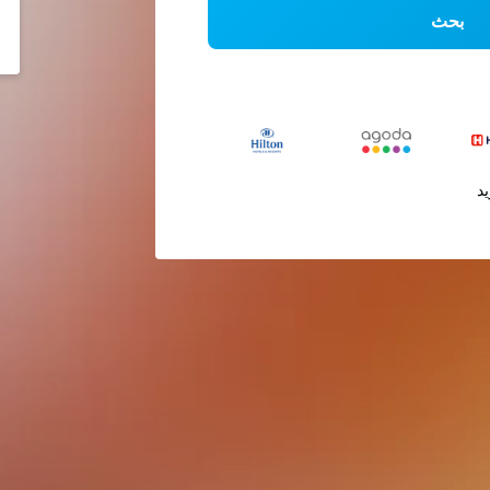
بحث
يد