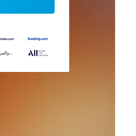
...والمز