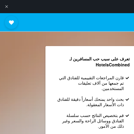
تعرف على سبب حب المسافرين لـ
HotelsCombined
قارن المراجعات التقييمية للفنادق التي
تم جمعها من آلاف تعليقات
المستخدمين.
بحث واحد يمنحك أسعاراً دقيقة للفنادق
ذات الأسعار المعقولة.
قم بتخصيص النتائج حسب سلسلة
الفنادق ووسائل الراحة والسعر وغير
ذلك من الأمور.