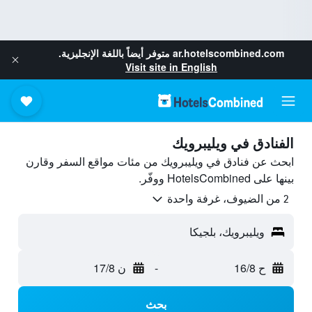
ar.hotelscombined.com
متوفر أيضاً باللغة الإنجليزية.
Visit site in English
الفنادق في ويليبرويك
ابحث عن فنادق في ويليبرويك من مئات مواقع السفر وقارن
بينها على HotelsCombined ووفّر.
2 من الضيوف، غرفة واحدة
ويليبرويك، بلجيكا
ح 16/8
-
ن 17/8
بحث