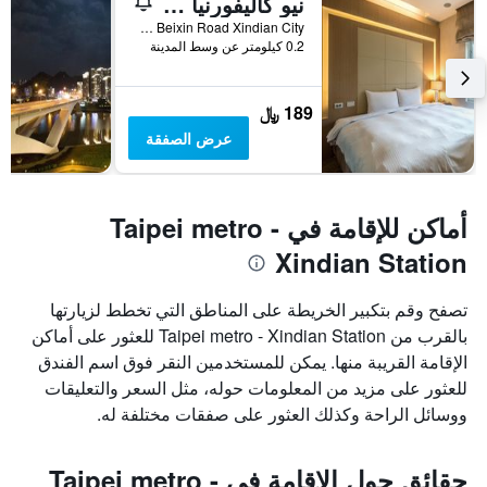
نيو كاليفورنيا هوتل
No.1 Sec 1 Beixin Road Xindian City, اكسينديان, تايوان
0.2 كيلومتر عن وسط المدينة
189 ﷼
عرض الصفقة
أماكن للإقامة في Taipei metro -
Xindian Station
تصفح وقم بتكبير الخريطة على المناطق التي تخطط لزيارتها
بالقرب من Taipei metro - Xindian Station للعثور على أماكن
الإقامة القريبة منها. يمكن للمستخدمين النقر فوق اسم الفندق
للعثور على مزيد من المعلومات حوله، مثل السعر والتعليقات
ووسائل الراحة وكذلك العثور على صفقات مختلفة له.
حقائق حول الإقامة في Taipei metro -