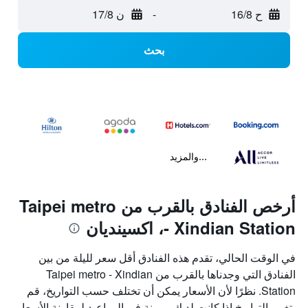
ح 16/8
-
ن 17/8
بحث
...والمزيد
أرخص الفنادق بالقرب من Taipei metro
- Xindian Station، اكسينديان
في الوقت الحالي، تقدم هذه الفنادق أقل سعر لليلة من بين
الفنادق التي وجدناها بالقرب من Taipei metro - Xindian
Station. نظرًا لأن الأسعار يمكن أن تختلف حسب التواريخ، قم
بتغيير التواريخ إذا كانت لديك مرونة في المواعيد لمقارنة الأسعار.