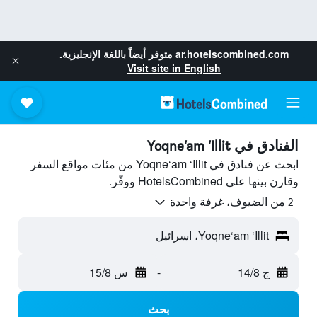
ar.hotelscombined.com
متوفر أيضاً باللغة الإنجليزية.
Visit site in English
الفنادق في Yoqne‘am ‘Illit
ابحث عن فنادق في Yoqne‘am ‘Illit من مئات مواقع السفر
وقارن بينها على HotelsCombined ووفّر.
2 من الضيوف، غرفة واحدة
Yoqne‘am ‘Illit، اسرائيل
ج 14/8
-
س 15/8
بحث