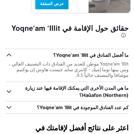
عرض الصفقة
حقائق حول الإقامة في Yoqne‘am ‘Illit
ما أفضل الفنادق في Yoqne‘am ‘Illit؟
Yoqne‘am ‘Illit موطن للعديد من الفنادق ذات التصنيف العالي ،
ومن بينها نوما إميك - كانتري سايد جيست هاوس إن يوكنيم
موشافا والمصنف حالياً 9.5.
ما هي المدن الأخرى التي يمكنك الإقامة فيها عند زيارة
Haûafon (Northern)؟
كم عدد الفنادق الموجودة في Yoqne‘am ‘Illit؟
اعثر على نتائج أفضل لإقامتك في