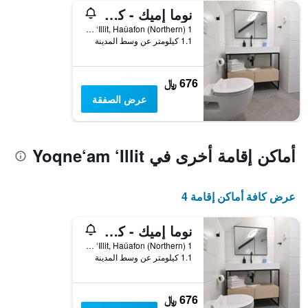
نوما إميك - كانتري سايد جيست هاوس إن يوكنيم موشافا
1 Agra Street, Yoqne‘am ‘Illit, Haûafon (Northern), اسرائيل
1.1 كيلومتر عن وسط المدينة
676 ﷼
عرض الصفقة
أماكن إقامة أخرى في Yoqne‘am ‘Illit
عرض كافة أماكن إقامة 4
نوما إميك - كانتري سايد جيست هاوس إن يوكنيم موشافا
1 Agra Street, Yoqne‘am ‘Illit, Haûafon (Northern), اسرائيل
1.1 كيلومتر عن وسط المدينة
676 ﷼