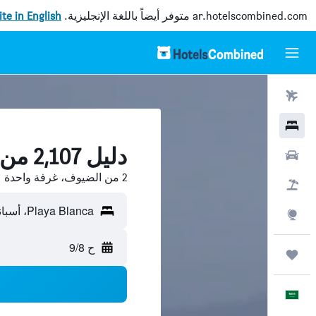
ar.hotelscombined.com
متوفر أيضاً باللغة الإنجليزية.
site in English
رحلات طيران
فنادق
دليل 2,107 من فنادق Playa Blanca
سيارات
2 من الضيوف، غرفة واحدة
حزم العروض
Playa Blanca، أسبانيا
استكشاف
ح 9/8
رحلات
العَرَبِيَّة