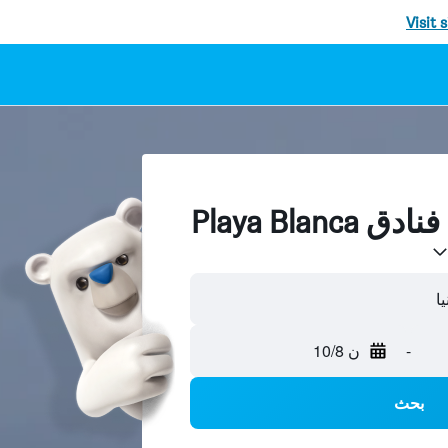
Visit 
-
ن 10/8
بحث