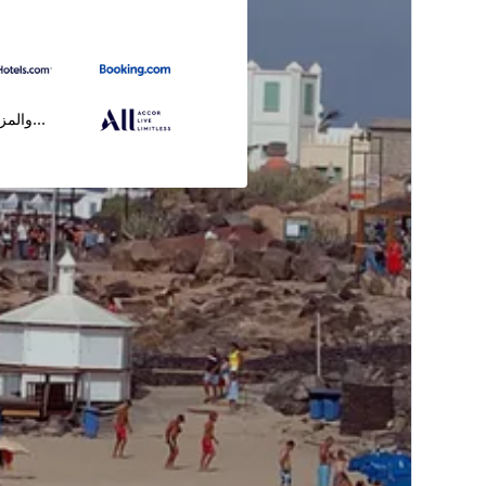
...والمز