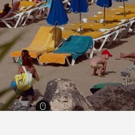
اري
48,958
لنزاروته
8,646
Playa Blanca
2,107
دليل فنادق Playa Blanca