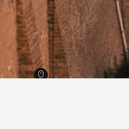
7,02
زيان
4,966
دليل فنادق زيان
tel
Furongfang Hotel (Datang Everbright City
Apple Desig
Branch)
er)
Jiahe Business Hotel