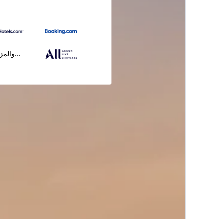
...والمز