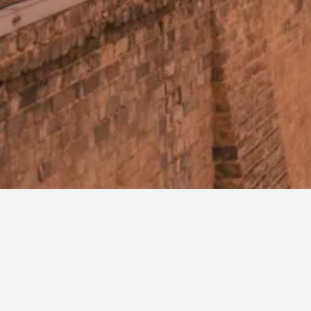
Grand Shaanxi Ho
King Town No.1 Hotel (Xi'an Bell Tow