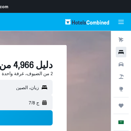
.com
رحلات طيران
فنادق
دليل 4,966 من فنادق زيان
سيارات
2 من الضيوف، غرفة واحدة
حزم العروض
استكشاف
ج 7/8
رحلات
العَرَبِيَّة