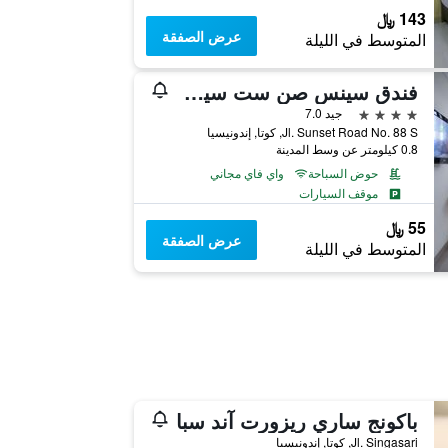
143 ﷼
عرض الصفقة
المتوسط في الليلة
فندق سينس صن ست سيمينياك
4 نجوم
جيد 7.0
Jl. Sunset Road No. 88 S, كوتا, إندونيسيا
0.8 كيلومتر عن وسط المدينة
حوض السباحة
واي فاي مجاني
موقف السيارات
55 ﷼
عرض الصفقة
المتوسط في الليلة
باكونج ساري ريزورت آند سبا
Jl. Singasari, كوتا, إندونيسيا