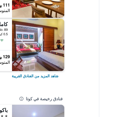
111 ﷼
المتوس
ii No. 89
0.5 كيلومتر عن وسط المدينة
129 ﷼
المتوس
شاهد المزيد من الفنادق القريبة
فنادق رخيصة في كوتا
باكو
3 نجوم