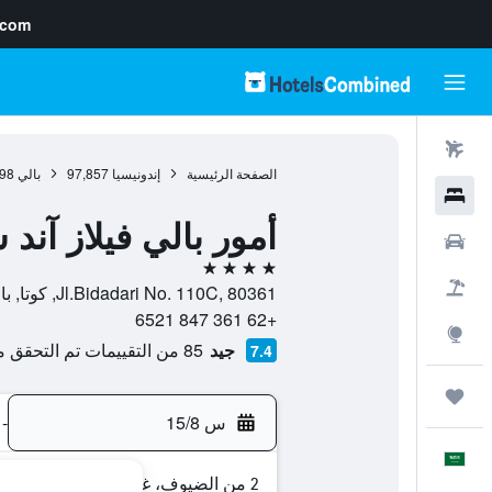
.com
رحلات طيران
الصفحة الرئيسية
إندونيسيا
97,857
بالي
98
فنادق
أمور بالي فيلاز آند
سيارات
4 نجوم
حزم العروض
Jl.Bidadari No. 110C, 80361, كوتا, بالي, إندونيسيا
+62 361 847 6521
استكشاف
جيد
85 من التقييمات تم التحقق منها
7.4
رحلات
س 15/8
-
العَرَبِيَّة
2 من الضيوف، غرفة واحدة