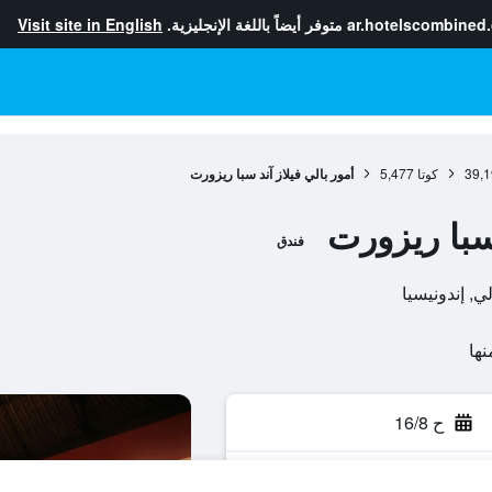
ar.hotelscombined
متوفر أيضاً باللغة الإنجليزية.
Visit site in English
39,1
كوتا
5,477
أمور بالي فيلاز آند سبا ريزورت
 سبا ريزورت
فندق
ح 16/8