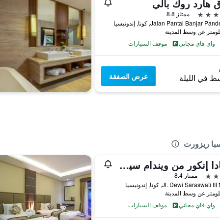
 هارد روك بالي
ممتاز 8.8
Jalan Pantai Banjar P, كوتا, إندونيسيا
واي فاي مجاني
موقف السيارات
عرض الصفقة
ط في الليلة
سبا ريزورت
رامادا إنكور من ويندام سيمينياك بالي
ممتاز 8.4
Jl. Dewi Saraswati , كوتا, إندونيسيا
واي فاي مجاني
موقف السيارات