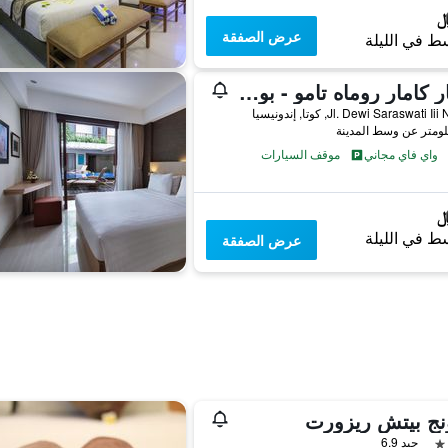
عرض الصفقة
ط في الليلة
كامار كامار روماه تامو - بوتيك هوتل
Jl. Dewi Saraswati I, كوتا, إندونيسيا
واي فاي مجاني
موقف السيارات
ط في الليلة
عرض الصفقة
نج بيتش ريزورت
جيد 6.9