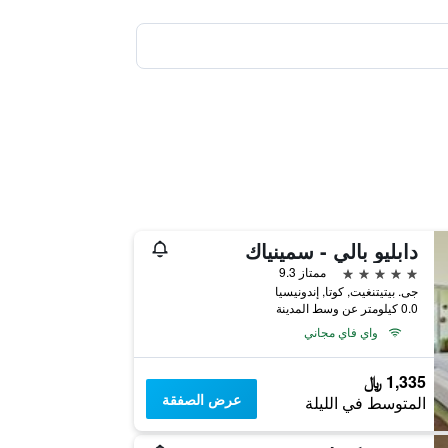
دابليو بالي - سمينياك
5 نجوم
ممتاز 9.3
جى. بيتيتنغيت, كوتا, إندونيسيا
0.0 كيلومتر عن وسط المدينة
واي فاي مجاني
1,335 ﷼
عرض الصفقة
المتوسط في الليلة