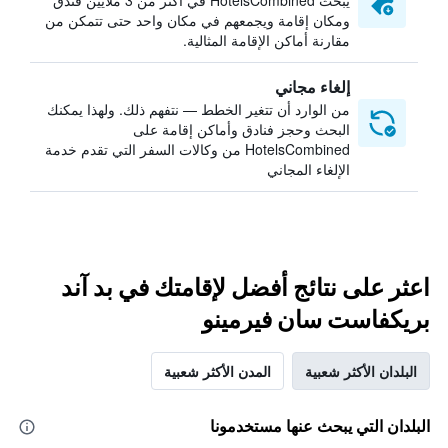
يبحث HotelsCombined في أكثر من 3 ملايين فندق
ومكان إقامة ويجمعهم في مكان واحد حتى تتمكن من
مقارنة أماكن الإقامة المثالية.
إلغاء مجاني
من الوارد أن تتغير الخطط — نتفهم ذلك. ولهذا يمكنك
البحث وحجز فنادق وأماكن إقامة على
HotelsCombined من وكالات السفر التي تقدم خدمة
الإلغاء المجاني
اعثر على نتائج أفضل لإقامتك في بد آند
بريكفاست سان فيرمينو
البلدان الأكثر شعبية
المدن الأكثر شعبية
البلدان التي يبحث عنها مستخدمونا