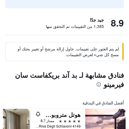
8.9
جيد جدًا
1,385 من التقييمات تم التحقق منها
لم يتم العثور على تقييمات. حاول إزالة مرشح أو تغيير بحثك أو
مسح كل شيء لعرض التقييمات.
فنادق مشابهة لـ بد آند بريكفاست سان
فيرمينو
أفضل الفنادق في البندقية
هوتل متروبول فينيتسيا
5 نجوم
ممتاز 8.7
Riva Degli Schiavoni 4149, البندقية, فينيتو, إيطاليا