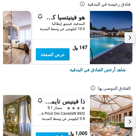
فنادق رخيصة في البندقية
هو فينيتسيا كامبنج إن تاون
البندقية, فينيتو, إيطاليا
10.0 كيلومتر عن وسط المدينة
147 ﷼
عرض الصفقة
شاهد أرخص الفنادق في البندقية
الفنادق الموصى بها
ذا فينيس تايمز هوتل، فينيت كوليكش باي آيتش جي
4 نجوم
ممتاز 9.1
Calle Priuli Dei Cavalletti 99/D, البندقية, فينيتو, إيطاليا
0.9 كيلومتر عن وسط المدينة
1,005 ﷼
عرض