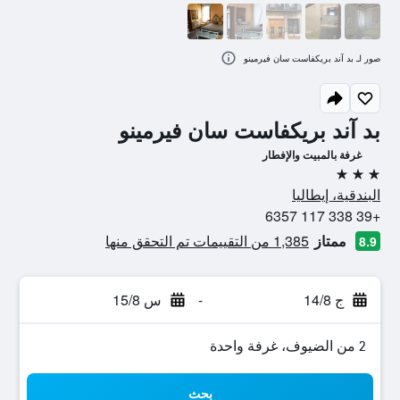
صور لـ بد آند بريكفاست سان فيرمينو
بد آند بريكفاست سان فيرمينو
غرفة بالمبيت والإفطار
3 نجوم
البندقية، إيطاليا
+39 338 117 6357
ممتاز
1,385 من التقييمات تم التحقق منها
8.9
ج 14/8
-
س 15/8
2 من الضيوف، غرفة واحدة
بحث