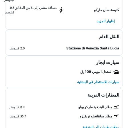
مسافة مشي إلى 6 من الدقائق
0.5
كنيسة سان ماركو
كيلومتر
إظهار المزيد
النقل العام
Stazione di Venezia Santa Lucia
2.0 كيلومتر
سيارت ايجار
المعدل اليومي 109 ﷼
سيارات للاستئجار في البندقية
المطارات القريبة
مطار البندقية ماركو بولو
8.9 كيلومتر
مطار سانتانجلو تريفيزو
35.7 كيلومتر
رحلات طيران إلى البندقية