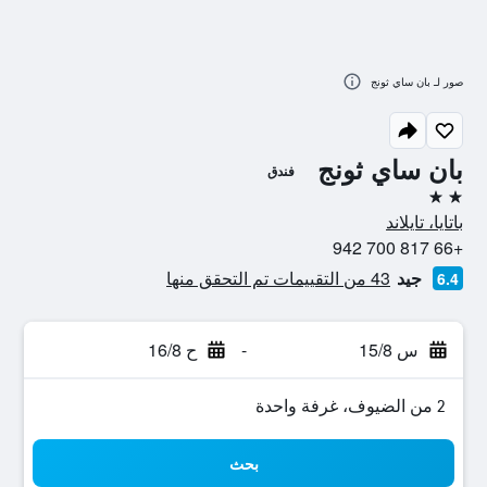
صور لـ بان ساي ثونج
بان ساي ثونج
فندق
2 نجمتين
باتايا، تايلاند
+66 817 700 942
جيد
43 من التقييمات تم التحقق منها
6.4
س 15/8
-
ح 16/8
2 من الضيوف، غرفة واحدة
بحث