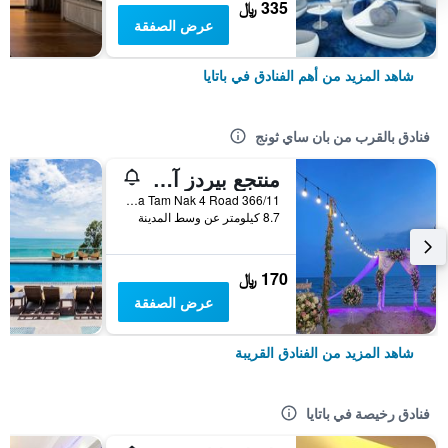
335 ﷼
عرض الصفقة
شاهد المزيد من أهم الفنادق في باتايا
فنادق بالقرب من بان ساي ثونج
منتجع بيردز آند بيز
366/11 Moo 12, Phra Tam Nak 4 Road, باتايا, تايلاند
8.7 كيلومتر عن وسط المدينة
170 ﷼
عرض الصفقة
شاهد المزيد من الفنادق القريبة
فنادق رخيصة في باتايا