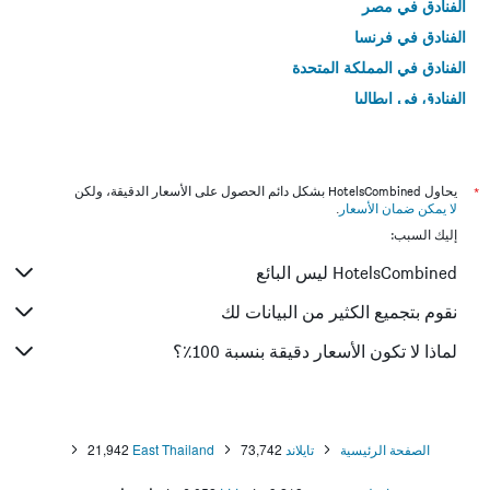
الفنادق في مصر
الفنادق في فرنسا
الفنادق في المملكة المتحدة
الفنادق في إيطاليا
الفنادق في تايلاند
*
يحاول HotelsCombined بشكل دائم الحصول على الأسعار الدقيقة، ولكن
لا يمكن ضمان الأسعار
.
إليك السبب:
HotelsCombined ليس البائع
نقوم بتجميع الكثير من البيانات لك
لماذا لا تكون الأسعار دقيقة بنسبة 100٪؟
الصفحة الرئيسية
تايلاند
73,742
East Thailand
21,942