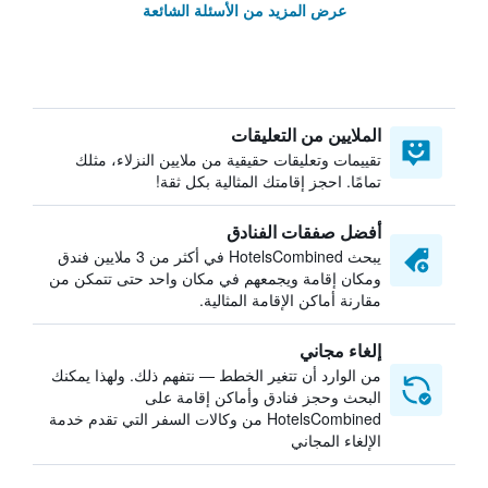
عرض المزيد من الأسئلة الشائعة
الملايين من التعليقات
تقييمات وتعليقات حقيقية من ملايين النزلاء، مثلك
تمامًا. احجز إقامتك المثالية بكل ثقة!
أفضل صفقات الفنادق
يبحث HotelsCombined في أكثر من 3 ملايين فندق
ومكان إقامة ويجمعهم في مكان واحد حتى تتمكن من
مقارنة أماكن الإقامة المثالية.
إلغاء مجاني
من الوارد أن تتغير الخطط — نتفهم ذلك. ولهذا يمكنك
البحث وحجز فنادق وأماكن إقامة على
HotelsCombined من وكالات السفر التي تقدم خدمة
الإلغاء المجاني