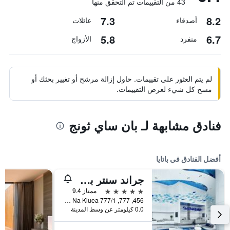
43 من التقييمات تم التحقق منها
7.3
8.2
أصدقاء
عائلات
5.8
6.7
منفرد
الأزواج
لم يتم العثور على تقييمات. حاول إزالة مرشح أو تغيير بحثك أو
مسح كل شيء لعرض التقييمات.
فنادق مشابهة لـ بان ساي ثونج
أفضل الفنادق في باتايا
جراند سنتر بوينت باتايا
5 نجوم
ممتاز 9.4
456, 777, 777/1 M.6 Na Kluea, باتايا, تايلاند
0.0 كيلومتر عن وسط المدينة