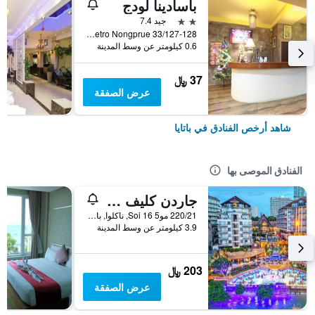
باسادينا لودج
2 نجمتين
جيد 7.4
33/127-128 Moo 10 Soi Lk Metro Nongprue, باتايا, تايلاند
0.6 كيلومتر عن وسط المدينة
37 ﷼
عرض الصفقة
شاهد أرخص الفنادق في باتايا
الفنادق الموصى بها
جاردن كليف ريزورت آند سبا
220/21 مو5 Soi 16, ناكلوا, بانغلامونغ, باتايا, تايلاند
3.9 كيلومتر عن وسط المدينة
203 ﷼
عرض الصفقة