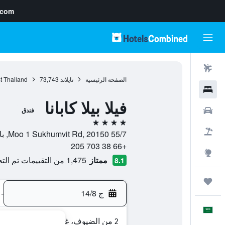
.com
رحلات طيران
الصفحة الرئيسية
تايلاند
73,743
t Thailand
فنادق
فيلا بيلا كابانا
سيارات
فندق
4 نجوم
حزم العروض
55/7 Moo 1 Sukhumvit Rd, 20150, باتايا, محافظة تشونبوري, تايلاند
+66 38 703 205
استكشاف
ممتاز
1,475 من التقييمات تم التحقق منها
8.1
رحلات
ج 14/8
-
العَرَبِيَّة
2 من الضيوف، غرفة واحدة