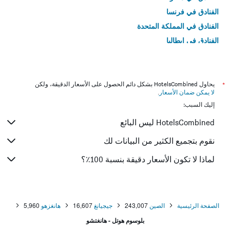
الفنادق في فرنسا
الفنادق في المملكة المتحدة
الفنادق في إيطاليا
الفنادق في تايلاند
*
يحاول HotelsCombined بشكل دائم الحصول على الأسعار الدقيقة، ولكن
لا يمكن ضمان الأسعار
.
إليك السبب:
HotelsCombined ليس البائع
نقوم بتجميع الكثير من البيانات لك
لماذا لا تكون الأسعار دقيقة بنسبة 100٪؟
الصفحة الرئيسية
الصين
243,007
جيجيانغ
16,607
هانغزهو
5,960
بلوسوم هوتل - هانغتشو