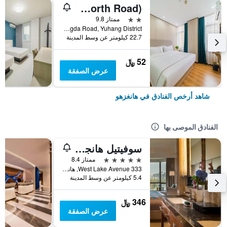
Hangzhou Mingshang Collection Hotel (Linping Donghu North Road)
2 نجمتين
ممتاز 9.8
No.3 Hongda Road, Yuhang District, هانغزهو, الصين
22.7 كيلومتر عن وسط المدينة
52 ﷼
عرض الصفقة
شاهد أرخص الفنادق في هانغزهو
الفنادق الموصى بها
سوفيتيل هانجزو ويستليك
5 نجوم
ممتاز 8.4
333 West Lake Avenue, هانغزهو, الصين
5.4 كيلومتر عن وسط المدينة
346 ﷼
عرض الصفقة