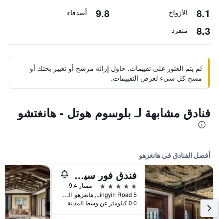
9.8
8.1
الأزواج
أصدقاء
8.3
منفرد
لم يتم العثور على تقييمات. حاول إزالة مرشح أو تغيير بحثك أو
مسح كل شيء لعرض التقييمات.
فنادق مشابهة لـ بلوسوم هوتل - هانغتشو
أفضل الفنادق في هانغزهو
فندق فور سيزونز هانغتشو آت ويست ليك
5 نجوم
ممتاز 9.4
5 Lingyin Road, هانغزهو, الصين
0.0 كيلومتر عن وسط المدينة