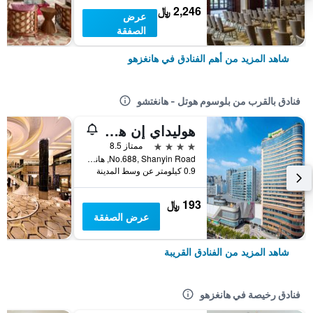
2,246 ﷼
عرض
الصفقة
شاهد المزيد من أهم الفنادق في هانغزهو
فنادق بالقرب من بلوسوم هوتل - هانغتشو
هوليداي إن هانغتشو شياوشان باي آيتش جي
4 نجوم
ممتاز 8.5
No.688, Shanyin Road, هانغزهو, الصين
0.9 كيلومتر عن وسط المدينة
193 ﷼
عرض الصفقة
شاهد المزيد من الفنادق القريبة
فنادق رخيصة في هانغزهو