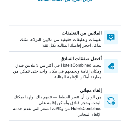
الملايين من التعليقات
تقييمات وتعليقات حقيقية من ملايين النزلاء، مثلك
تمامًا. احجز إقامتك المثالية بكل ثقة!
أفضل صفقات الفنادق
يبحث HotelsCombined في أكثر من 3 ملايين فندق
ومكان إقامة ويجمعهم في مكان واحد حتى تتمكن من
مقارنة أماكن الإقامة المثالية.
إلغاء مجاني
من الوارد أن تتغير الخطط — نتفهم ذلك. ولهذا يمكنك
البحث وحجز فنادق وأماكن إقامة على
HotelsCombined من وكالات السفر التي تقدم خدمة
الإلغاء المجاني