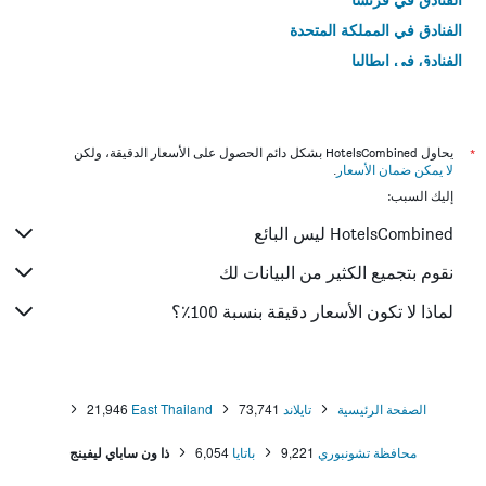
الفنادق في المملكة المتحدة
الفنادق في إيطاليا
الفنادق في تايلاند
*
يحاول HotelsCombined بشكل دائم الحصول على الأسعار الدقيقة، ولكن
لا يمكن ضمان الأسعار
.
إليك السبب:
HotelsCombined ليس البائع
نقوم بتجميع الكثير من البيانات لك
لماذا لا تكون الأسعار دقيقة بنسبة 100٪؟
الصفحة الرئيسية
تايلاند
73,741
East Thailand
21,946
محافظة تشونبوري
9,221
باتايا
6,054
ذا ون ساباي ليفينج