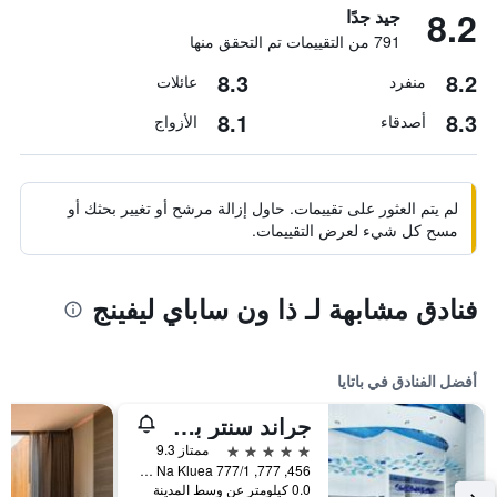
8.2
جيد جدًا
791 من التقييمات تم التحقق منها
8.3
8.2
منفرد
عائلات
8.1
8.3
أصدقاء
الأزواج
لم يتم العثور على تقييمات. حاول إزالة مرشح أو تغيير بحثك أو
مسح كل شيء لعرض التقييمات.
فنادق مشابهة لـ ذا ون ساباي ليفينج
أفضل الفنادق في باتايا
جراند سنتر بوينت باتايا
5 نجوم
ممتاز 9.3
456, 777, 777/1 M.6 Na Kluea, باتايا, تايلاند
0.0 كيلومتر عن وسط المدينة