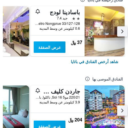
باسادينا لودج
2 نجمتين
جيد 7.4
33/127-128 Moo 10 Soi Lk Metro Nongprue, باتايا, تايلاند
0.6 كيلومتر عن وسط المدينة
37 ﷼
عرض الصفقة
شاهد أرخص الفنادق في باتايا
الفنادق الموصى بها
جاردن كليف ريزورت آند سبا
220/21 مو5 Soi 16, ناكلوا, بانغلامونغ, باتايا, تايلاند
3.9 كيلومتر عن وسط المدينة
204 ﷼
عرض الصفقة