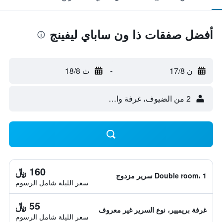
أفضل صفقات ذا ون ساباي ليفينج
ن 17/8
-
ث 18/8
2 من الضيوف، غرفة واحدة
160 ﷼
Double room، 1 سرير مزدوج
سعر الليلة شامل الرسوم
55 ﷼
غرفة بريميير، نوع السرير غير معروف
سعر الليلة شامل الرسوم