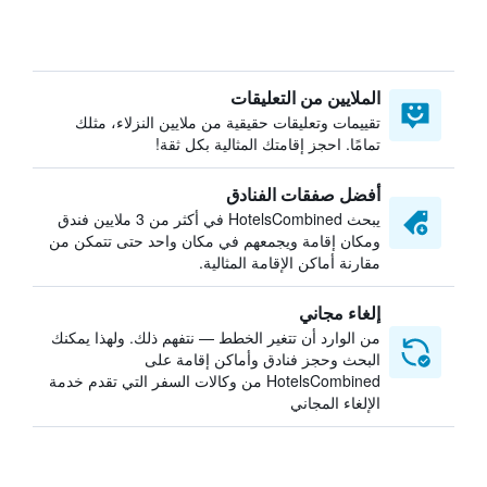
الملايين من التعليقات
تقييمات وتعليقات حقيقية من ملايين النزلاء، مثلك
تمامًا. احجز إقامتك المثالية بكل ثقة!
أفضل صفقات الفنادق
يبحث HotelsCombined في أكثر من 3 ملايين فندق
ومكان إقامة ويجمعهم في مكان واحد حتى تتمكن من
مقارنة أماكن الإقامة المثالية.
إلغاء مجاني
من الوارد أن تتغير الخطط — نتفهم ذلك. ولهذا يمكنك
البحث وحجز فنادق وأماكن إقامة على
HotelsCombined من وكالات السفر التي تقدم خدمة
الإلغاء المجاني