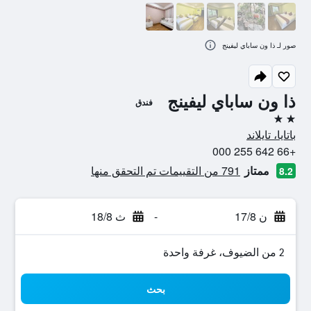
صور لـ ذا ون ساباي ليفينج
ذا ون ساباي ليفينج
فندق
2 نجمتين
باتايا، تايلاند
+66 642 255 000
ممتاز
791 من التقييمات تم التحقق منها
8.2
ن 17/8
-
ث 18/8
2 من الضيوف، غرفة واحدة
بحث