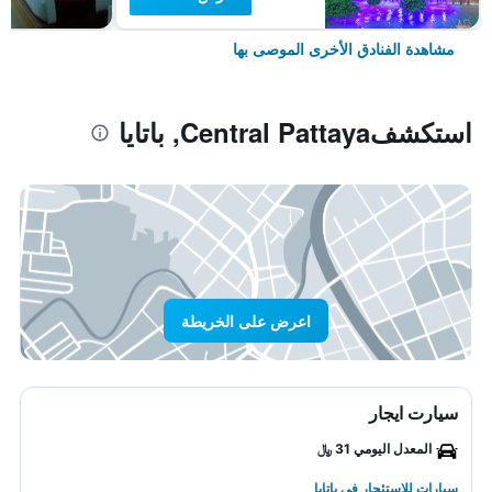
مشاهدة الفنادق الأخرى الموصى بها
استكشفCentral Pattaya, باتايا
اعرض على الخريطة
سيارت ايجار
المعدل اليومي 31 ﷼
سيارات للاستئجار في باتايا