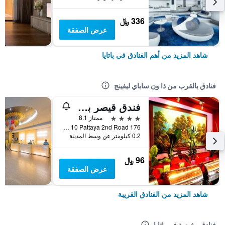
336 ﷼
عرض الصفقة
شاهد المزيد من أهم الفنادق في باتايا
فنادق بالقرب من ذا ون ساباي ليفينج
فندق قيصر بلاس
4 نجوم
ممتاز 8.1
176 Moo 10 Pattaya 2nd Road, باتايا, تايلاند
0.2 كيلومتر عن وسط المدينة
96 ﷼
عرض الصفقة
شاهد المزيد من الفنادق القريبة
فنادق رخيصة في باتايا