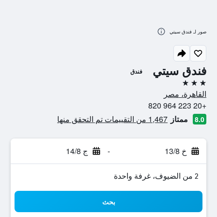
صور لـ فندق سيتي
فندق سيتي
فندق
3 نجوم
القاهرة، مصر
+20 223 964 820
ممتاز
1,467 من التقييمات تم التحقق منها
8.0
خ 13/8
-
ج 14/8
2 من الضيوف، غرفة واحدة
بحث