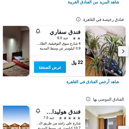
شاهد المزيد من الفنادق القريبة
فنادق رخيصة في القاهرة
فندق سفاري
2 نجمتين
جيد 6.0
4 شارع سوق التوفيقية، الطابق 5، وسط البلد, القاهرة, مصر
0.9 كيلومتر عن وسط المدينة
22 ﷼
عرض الصفقة
شاهد أرخص الفنادق في القاهرة
الفنادق الموصى بها
فندق هوليداي إن سيتي ستارز، أحد الفنادق من مجموعة فنادق إنتركونتيننتال
5 نجوم
جيد 7.5
شارع علي راشد من طريق النصر, القاهرة, مصر
10.7 كيلومتر عن وسط المدينة