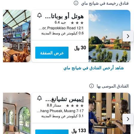
فنادق رخيصة في شيانج ماي
هوتل أو بوباتارا تشيانغماي
3 نجوم
جيد 6.4
12/1 Soi 4 Kor, Prapokklao Road, شيانج ماي, تايلاند
0.6 كيلومتر عن وسط المدينة
30 ﷼
عرض الصفقة
شاهد أرخص الفنادق في شيانج ماي
الفنادق الموصى بها
إيبيس تشيانغ ماي نيمان جورنيوب
4 نجوم
ممتاز 8.8
7-17 Moo 2, Huay Kaew Road Chang Phueak, Muang, شيانج ماي, تايلاند
3.1 كيلومتر عن وسط المدينة
133 ﷼