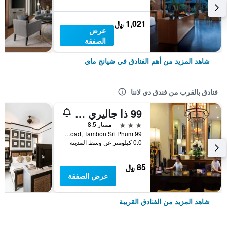
1,021 ﷼
عرض
الصفقة
شاهد المزيد من أهم الفنادق في شيانج ماي
فنادق بالقرب من فندق دي لاننا
99 ذا جاليري هوتل
3 نجوم
ممتاز 8.5
99 Inthawarowat Road, Tambon Sri Phum, شيانج ماي, تايلاند
0.0 كيلومتر عن وسط المدينة
85 ﷼
عرض الصفقة
شاهد المزيد من الفنادق القريبة