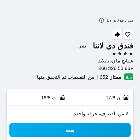
صور لـ فندق دي لاننا
فندق دي لاننا
فندق
4 نجوم
شيانج ماي، تايلاند
+66 53 326 266
ممتاز
1,652 من التقييمات تم التحقق منها
8.5
ن 17/8
-
ث 18/8
2 من الضيوف، غرفة واحدة
بحث