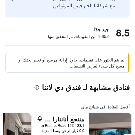
مع شركائنا الخارجيين الموثوقين.
8.5
جيد جدًا
1,652 من التقييمات تم التحقق منها
لم يتم العثور على تقييمات. حاول إزالة مرشح أو تغيير بحثك أو
مسح كل شيء لعرض التقييمات.
فنادق مشابهة لـ فندق دي لاننا
أفضل الفنادق في شيانج ماي
منتجع أنانتارا شيانغ ماي
123-123/1 Charoen Prathet Road, شيانج ماي, تايلاند
0.0 كيلومتر عن وسط المدينة