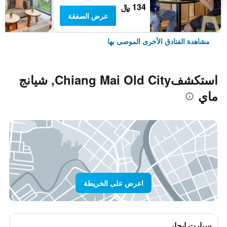
134 ﷼
عرض الصفقة
مشاهدة الفنادق الأخرى الموصى بها
استكشفChiang Mai Old City, شيانج
ماي
اعرض على الخريطة
سيارت ايجار