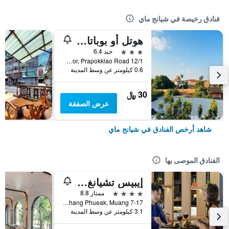
فنادق رخيصة في شيانج ماي
هوتل أو بوباتارا تشيانغماي
3 نجوم
جيد 6.4
12/1 Soi 4 Kor, Prapokklao Road, شيانج ماي, تايلاند
0.6 كيلومتر عن وسط المدينة
30 ﷼
عرض الصفقة
شاهد أرخص الفنادق في شيانج ماي
الفنادق الموصى بها
إيبيس تشيانغ ماي نيمان جورنيوب
4 نجوم
ممتاز 8.8
7-17 Moo 2, Huay Kaew Road Chang Phueak, Muang, شيانج ماي, تايلاند
3.1 كيلومتر عن وسط المدينة