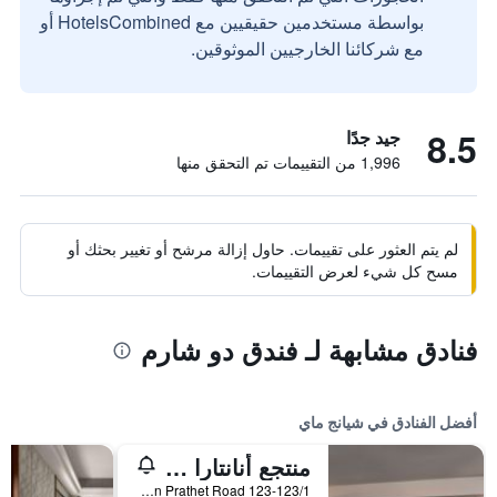
بواسطة مستخدمين حقيقيين مع HotelsCombined أو
مع شركائنا الخارجيين الموثوقين.
8.5
جيد جدًا
1,996 من التقييمات تم التحقق منها
لم يتم العثور على تقييمات. حاول إزالة مرشح أو تغيير بحثك أو
مسح كل شيء لعرض التقييمات.
فنادق مشابهة لـ فندق دو شارم
أفضل الفنادق في شيانج ماي
منتجع أنانتارا شيانغ ماي
123-123/1 Charoen Prathet Road, شيانج ماي, تايلاند