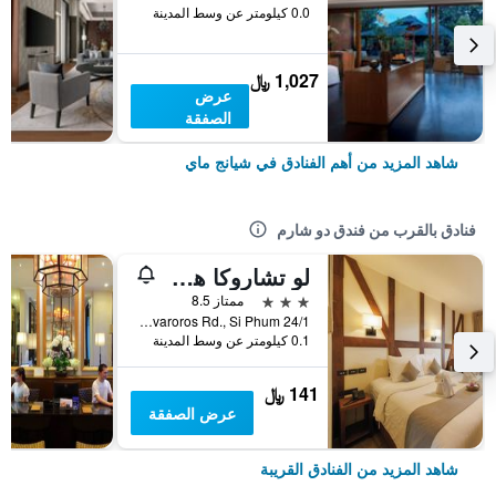
0.0 كيلومتر عن وسط المدينة
1,027 ﷼
عرض
الصفقة
شاهد المزيد من أهم الفنادق في شيانج ماي
فنادق بالقرب من فندق دو شارم
لو تشاروكا هوتل
3 نجوم
ممتاز 8.5
24/1 Soi.3 Intravaroros Rd., Si Phum, شيانج ماي, تايلاند
0.1 كيلومتر عن وسط المدينة
141 ﷼
عرض الصفقة
شاهد المزيد من الفنادق القريبة