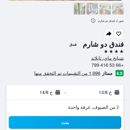
صور لـ فندق دو شارم
فندق دو شارم
فندق
4 نجوم
شيانج ماي، تايلاند
+66 53 416 799
ممتاز
1,996 من التقييمات تم التحقق منها
8.5
خ 13/8
-
ج 14/8
2 من الضيوف، غرفة واحدة
بحث