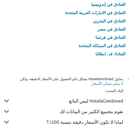
الفنادق في إندونيسيا
الفنادق في الامارات العربية المتحدة
الفنادق في البحرين
الفنادق في مصر
الفنادق في فرنسا
الفنادق في المملكة المتحدة
الفنادق في إيطاليا
الفنادق في تايلاند
*
يحاول HotelsCombined بشكل دائم الحصول على الأسعار الدقيقة، ولكن
لا يمكن ضمان الأسعار
.
إليك السبب:
HotelsCombined ليس البائع
نقوم بتجميع الكثير من البيانات لك
لماذا لا تكون الأسعار دقيقة بنسبة 100٪؟