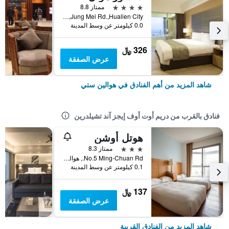
4 نجوم
ممتاز 8.8
No.142,Jung Mei Rd.,Hualien City, هوالين ستي, تايوان
0.0 كيلومتر عن وسط المدينة
326 ﷼
عرض الصفقة
شاهد المزيد من أهم الفنادق في هوالين ستي
فنادق بالقرب من دريم أوت أوف إيجز آند تشيلدرين
هوتل أوشن
3 نجوم
ممتاز 8.3
No.5 Ming-Chuan Rd., هوالين ستي, تايوان
0.1 كيلومتر عن وسط المدينة
137 ﷼
عرض الصفقة
شاهد المزيد من الفنادق القريبة