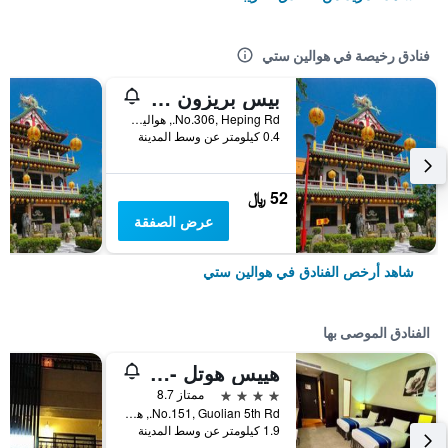
فنادق رخيصة في هوالين ستي
بيس بريزون كافيه إن
No.306, Heping Rd., هوالين ستي, تايوان
0.4 كيلومتر عن وسط المدينة
52 ﷼
عرض الصفقة
شاهد أرخص الفنادق في هوالين ستي
الفنادق الموصى بها
هييس هوتل - هوالين
4 نجوم
ممتاز 8.7
No.151, Guolian 5th Rd., هوالين ستي, تايوان
1.9 كيلومتر عن وسط المدينة