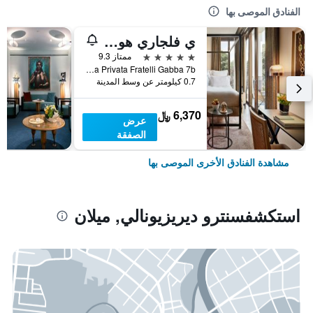
الفنادق الموصى بها
ي فلجاري هوتل ميلانو
5 نجوم
ممتاز 9.3
Via Privata Fratelli Gabba 7b, ميلان, مقاطعة ميلانو, إيطاليا
0.7 كيلومتر عن وسط المدينة
6,370 ﷼
عرض
الصفقة
مشاهدة الفنادق الأخرى الموصى بها
استكشفسنترو ديريزيونالي, ميلان