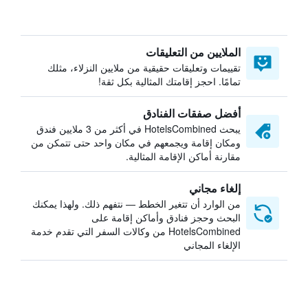
الملايين من التعليقات
تقييمات وتعليقات حقيقية من ملايين النزلاء، مثلك
تمامًا. احجز إقامتك المثالية بكل ثقة!
أفضل صفقات الفنادق
يبحث HotelsCombined في أكثر من 3 ملايين فندق
ومكان إقامة ويجمعهم في مكان واحد حتى تتمكن من
مقارنة أماكن الإقامة المثالية.
إلغاء مجاني
من الوارد أن تتغير الخطط — نتفهم ذلك. ولهذا يمكنك
البحث وحجز فنادق وأماكن إقامة على
HotelsCombined من وكالات السفر التي تقدم خدمة
الإلغاء المجاني