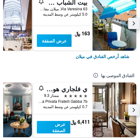
بيت الشباب ستار
Via Varesina 63, ميلان, مقاطعة ميلانو, إيطاليا
5.0 كيلومتر عن وسط المدينة
163 ﷼
عرض الصفقة
شاهد أرخص الفنادق في ميلان
الفنادق الموصى بها
ي فلجاري هوتل ميلانو
5 نجوم
ممتاز 9.3
Via Privata Fratelli Gabba 7b, ميلان, مقاطعة ميلانو, إيطاليا
0.7 كيلومتر عن وسط المدينة
6,411 ﷼
عرض
الصفقة