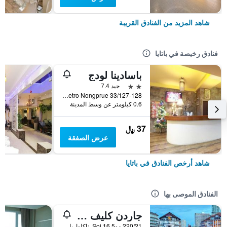
شاهد المزيد من الفنادق القريبة
فنادق رخيصة في باتايا
باسادينا لودج
2 نجمتين
جيد 7.4
33/127-128 Moo 10 Soi Lk Metro Nongprue, باتايا, تايلاند
0.6 كيلومتر عن وسط المدينة
37 ﷼
عرض الصفقة
شاهد أرخص الفنادق في باتايا
الفنادق الموصى بها
جاردن كليف ريزورت آند سبا
220/21 مو5 Soi 16, ناكلوا, بانغلامونغ, باتايا, تايلاند