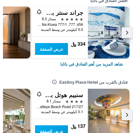
أفضل الفنادق في باتايا
جراند سنتر بوينت باتايا
5 نجوم
ممتاز 9.3
456, 777, 777/1 M.6 Na Kluea, باتايا, تايلاند
0.0 كيلومتر عن وسط المدينة
334 ﷼
عرض الصفقة
شاهد المزيد من أهم الفنادق في باتايا
فنادق بالقرب من Eastiny Place Hotel
سنبيم هوتل باتايا
4 نجوم
ممتاز 8.1
217/27 Soi 8, Pattaya Beach Road, باتايا, تايلاند
0.1 كيلومتر عن وسط المدينة
137 ﷼
عرض الصفقة