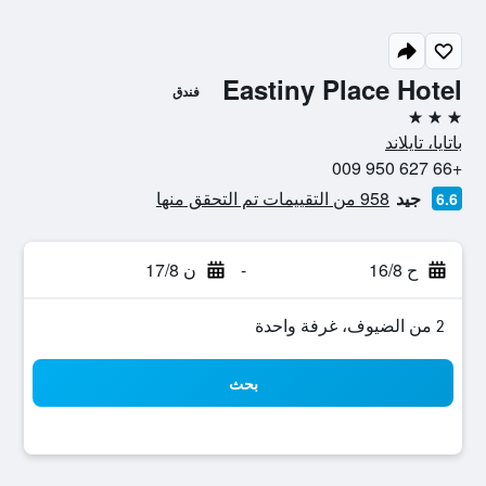
Eastiny Place Hotel
فندق
3 نجوم
باتايا، تايلاند
+66 627 950 009
جيد
958 من التقييمات تم التحقق منها
6.6
ح 16/8
-
ن 17/8
2 من الضيوف، غرفة واحدة
بحث