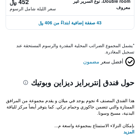
452 ﷼
Double room، نوع السرير غير
معروف
سعر الليلة شامل الرسوم
43 صفقة إضافية ابتداءً من 406 ﷼
*
يشمل المجموع الضرائب المحلية المقدرة والرسوم المستحقة عند
تسجيل المغادرة.
أفضل سعر
مضمون
حول فندق إنتربرايز ديزاين وبوتيك
هذا الفندق المصنف 4 نجوم يوجد في ميلان و يقدم مجموعة من المرافق
الممتازة والتي تتضمن جاكوزي وحمام تركي. كما يتوفر أيضاً مركز للياقة
البدنية، مسبح وسونا.
بإمكان النزلاء الاستمتاع بمجموعة واسعة م...
المزيد