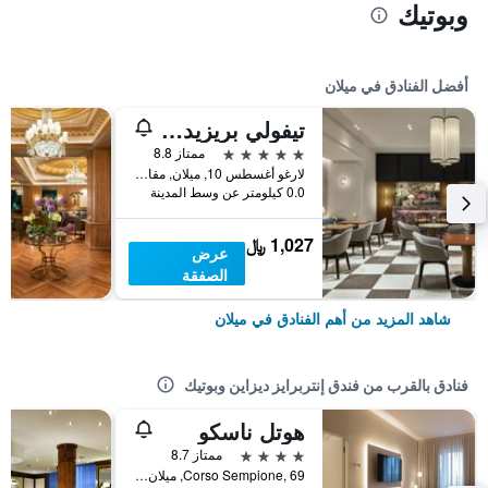
وبوتيك
أفضل الفنادق في ميلان
تيفولي بريزيدنت ميلانو هوتل
5 نجوم
ممتاز 8.8
لارغو أغسطس 10, ميلان, مقاطعة ميلانو, إيطاليا
0.0 كيلومتر عن وسط المدينة
1,027 ﷼
عرض
الصفقة
شاهد المزيد من أهم الفنادق في ميلان
فنادق بالقرب من فندق إنتربرايز ديزاين وبوتيك
هوتل ناسكو
4 نجوم
ممتاز 8.7
Corso Sempione, 69, ميلان, مقاطعة ميلانو, إيطاليا