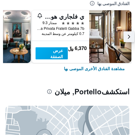
الفنادق الموصى بها
ي فلجاري هوتل ميلانو
5 نجوم
ممتاز 9.3
Via Privata Fratelli Gabba 7b, ميلان, مقاطعة ميلانو, إيطاليا
0.7 كيلومتر عن وسط المدينة
6,370 ﷼
عرض
الصفقة
مشاهدة الفنادق الأخرى الموصى بها
استكشفPortello, ميلان