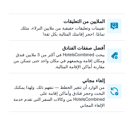
الملايين من التعليقات
تقييمات وتعليقات حقيقية من ملايين النزلاء، مثلك
تمامًا. احجز إقامتك المثالية بكل ثقة!
أفضل صفقات الفنادق
يبحث HotelsCombined في أكثر من 3 ملايين فندق
ومكان إقامة ويجمعهم في مكان واحد حتى تتمكن من
مقارنة أماكن الإقامة المثالية.
إلغاء مجاني
من الوارد أن تتغير الخطط — نتفهم ذلك. ولهذا يمكنك
البحث وحجز فنادق وأماكن إقامة على
HotelsCombined من وكالات السفر التي تقدم خدمة
الإلغاء المجاني