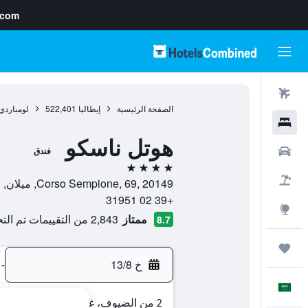
.com
رحلات طيران
الصفحة الرئيسية
إيطاليا
522,401
لومباردي
فنادق
هوتل ناسكو
سيارات
فندق
4 نجوم
حزم العروض
Corso Sempione, 69, 20149, ميلان, مقاطعة ميلانو, إيطاليا
+39 02 31951
استكشاف
ممتاز
2,843 من التقييمات تم التحقق منها
8.7
رحلات
خ 13/8
-
العَرَبِيَّة
2 من الضيوف، غرفة واحدة