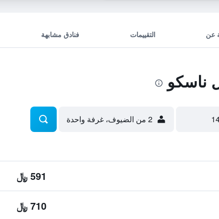
 عن
التقييمات
فنادق مشابهة
 ناسكو
2 من الضيوف، غرفة واحدة
591 ﷼
710 ﷼