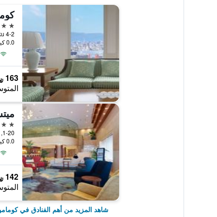
كوما
4 نجوم
4-2 Jyoto-Machi, Chuo-ku, كوماموتو, اليابان
0.0 كيلومتر عن وسط المدينة
163 ﷼
المتوس
4 نجوم
1-20, Kouya Imamachi, كوماموتو, اليابان
0.0 كيلومتر عن وسط المدينة
142 ﷼
المتوس
شاهد المزيد من أهم الفنادق في كومامو