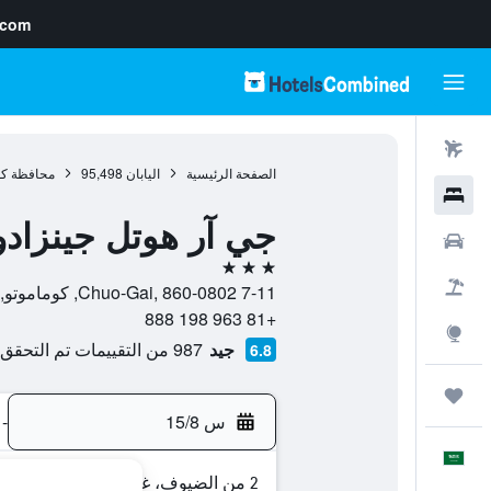
.com
رحلات طيران
الصفحة الرئيسية
اليابان
95,498
محافظة كو
فنادق
جي آر هوتل جينزاد
سيارات
3 نجوم
حزم العروض
7-11 Chuo-Gai, 860-0802, كوماموتو, محافظة كوماموتو, اليابان
+81 963 198 888
استكشاف
جيد
987 من التقييمات تم التحقق منها
6.8
رحلات
س 15/8
-
العَرَبِيَّة
2 من الضيوف، غرفة واحدة