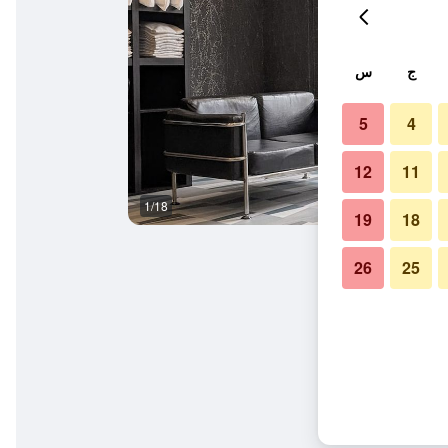
ج
س
5
4
12
11
1/18
المظهر الخارجي
19
18
26
25