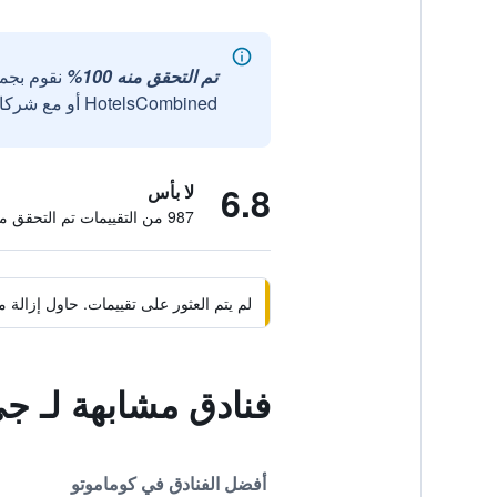
تم التحقق منه 100%
نقوم بجم
HotelsCombined أو مع شركائنا الخارجيين الموثوقين.
6.8
لا بأس
987 من التقييمات تم التحقق منها
لم يتم العثور على تقييمات. حاول إزال
فنادق مشابهة لـ ج
أفضل الفنادق في كوماموتو