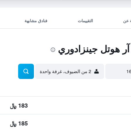
 عن
التقييمات
فنادق مشابهة
 هوتل جينزادوري
2 من الضيوف، غرفة واحدة
183 ﷼
185 ﷼