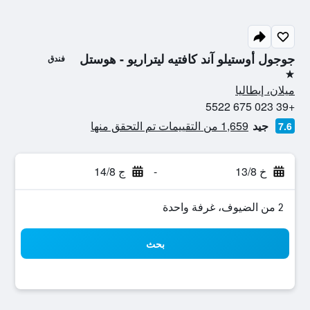
جوجول أوستيلو آند كافتيه ليتراريو - هوستل
فندق
نجمة واحدة
ميلان، إيطاليا
+39 023 675 5522
جيد
1,659 من التقييمات تم التحقق منها
7.6
خ 13/8
-
ج 14/8
2 من الضيوف، غرفة واحدة
بحث