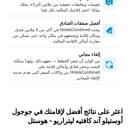
تقييمات وتعليقات حقيقية من ملايين النزلاء، مثلك
تمامًا. احجز إقامتك المثالية بكل ثقة!
أفضل صفقات الفنادق
يبحث HotelsCombined في أكثر من 3 ملايين فندق
ومكان إقامة ويجمعهم في مكان واحد حتى تتمكن من
مقارنة أماكن الإقامة المثالية.
إلغاء مجاني
من الوارد أن تتغير الخطط — نتفهم ذلك. ولهذا يمكنك
البحث وحجز فنادق وأماكن إقامة على
HotelsCombined من وكالات السفر التي تقدم خدمة
الإلغاء المجاني
اعثر على نتائج أفضل لإقامتك في جوجول
أوستيلو آند كافتيه ليتراريو - هوستل