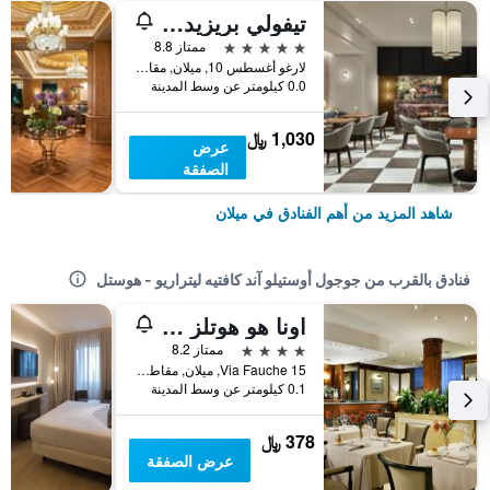
تيفولي بريزيدنت ميلانو هوتل
5 نجوم
ممتاز 8.8
لارغو أغسطس 10, ميلان, مقاطعة ميلانو, إيطاليا
0.0 كيلومتر عن وسط المدينة
1,030 ﷼
عرض
الصفقة
شاهد المزيد من أهم الفنادق في ميلان
فنادق بالقرب من جوجول أوستيلو آند كافتيه ليتراريو - هوستل
اونا هو هوتلز سكاندينافيا ميلانو
4 نجوم
ممتاز 8.2
Via Fauche 15, ميلان, مقاطعة ميلانو, إيطاليا
0.1 كيلومتر عن وسط المدينة
378 ﷼
عرض الصفقة