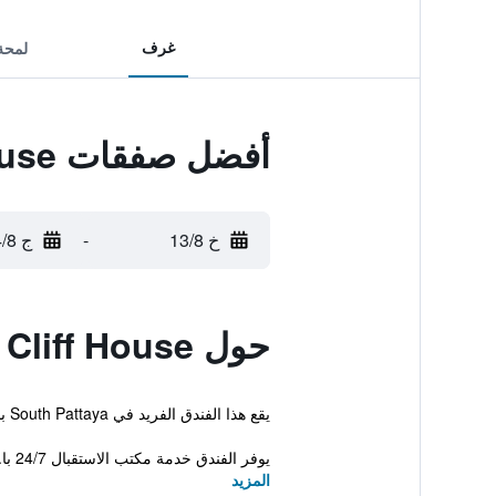
غرف
لمحة
أفضل صفقات Golden Cliff House
خ 13/8
-
ج 14/8
حول Golden Cliff House
يقع هذا الفندق الفريد في South Pattaya باتايا، و يقدم سونا، مسبح خارجي وشاطئ خاص. على بعد مجرد خطوات من الشاطئ وبموقع مناسب لمن يبحث عن اللجوء إلى البحر.
يوفر الفندق خدمة مكتب الاستقبال 24/7 با...
المزيد