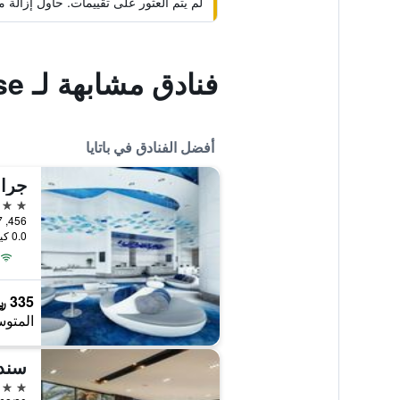
لم يتم العثور على تقييمات. حاول إزال
فنادق مشابهة لـ Golden Cliff House
أفضل الفنادق في باتايا
جران
5 نجوم
456, 777, 777/1 M.6 Na Kluea, باتايا, تايلاند
0.0 كيلومتر عن وسط المدينة
335 ﷼
المتوس
سندا
5 نجوم