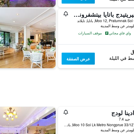
ذا هيريتيدج باتايا بيتشفرونت ريزورت
واي فاي مجاني
موقف السيارات
ط في الليلة
عرض الصفقة
دينا لودج
جيد 7.4
33/127-128 Moo 10 Soi Lk Metro Nongprue, باتايا, تايلاند