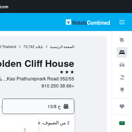
.com
رحلات طيران
الصفحة الرئيسية
تايلاند
73,742
t Thailand
فنادق
lden Cliff House
سيارات
3 نجوم
حزم العروض
352/55 Kao Prathumpnark Road, , باتايا, محافظة تشونبوري, تايلاند
+66 38 250 810
استكشاف
خ 13/8
-
رحلات
2 من الضيوف، غرفة واحدة
العَرَبِيَّة