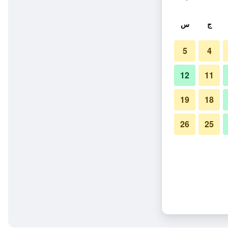
ج
س
5
4
12
11
19
18
26
25