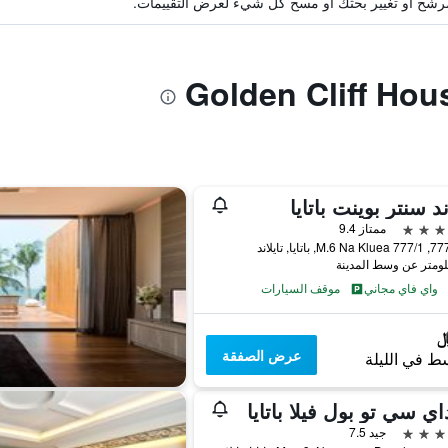
ة مرشح أو تغيير بحثك أو مسح كل شيء لعرض التقييمات.
د سنتر بوينت باتايا
ممتاز 9.4
واي فاي مجاني
موقف السيارات
عرض الصفقة
ط في الليلة
ي سي تو بول فيلا باتايا
جيد 7.5