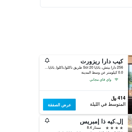
كيب دارا ريزورت
256 دارا بيتش، باتايا Soi 20 طريق ناكلوا,ناكلوا, باتايا, تايلاند
0.0 كيلومتر عن وسط المدينة
واي فاي مجاني
414 ﷼
المتوسط في الليلة
عرض الصفقة
إل.كيه ذا إمبريس
4 نجوم
ممتاز 8.4