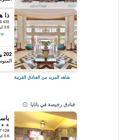
435 Moo 12, Pratumnak Soi 6, باتايا, تايلاند
0.6 كيلومتر عن وسط المدينة
202 ﷼
المتوس
شاهد المزيد من الفنادق القريبة
فنادق رخيصة في باتايا
باسا
2 نجمتين
0.6 كيلومتر عن وسط المدينة