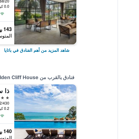
68/20 Moo 9, Nongprue Banglamung, باتايا, تايلا
0.0 كيلومتر عن وسط المدينة
143 ﷼
المتوس
شاهد المزيد من أهم الفنادق في باتايا
فنادق بالقرب من Golden Cliff House
5 نجوم
352/430 M.12 Pratumnak Road, 
0.2 كيلومتر عن وسط المدينة
140 ﷼
المتوس