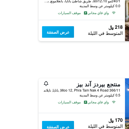
240/1مو 10،soi12، طريق شاطئ باتايا، بانغلامونغ, باتايا, تايلاند
0.0 كيلومتر عن وسط المدينة
واي فاي مجاني
موقف السيارات
218 ﷼
عرض الصفقة
المتوسط في الليلة
منتجع بيردز آند بيز
366/11 Moo 12, Phra Tam Nak 4 Road, باتايا, تايلاند
0.5 كيلومتر عن وسط المدينة
واي فاي مجاني
موقف السيارات
170 ﷼
المتوسط في الليلة
عرض الصفقة