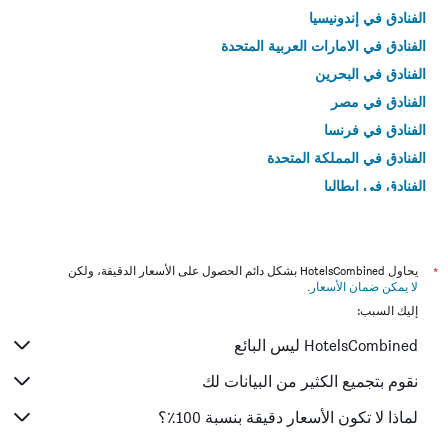
الفنادق في إندونيسيا
الفنادق في الامارات العربية المتحدة
الفنادق في البحرين
الفنادق في مصر
الفنادق في فرنسا
الفنادق في المملكة المتحدة
الفنادق في إيطاليا
الفنادق في تايلاند
*
يحاول HotelsCombined بشكل دائم الحصول على الأسعار الدقيقة، ولكن
لا يمكن ضمان الأسعار
.
إليك السبب:
HotelsCombined ليس البائع
نقوم بتجميع الكثير من البيانات لك
لماذا لا تكون الأسعار دقيقة بنسبة 100٪؟