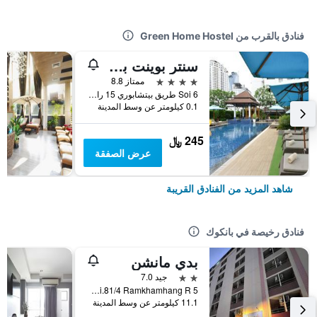
فنادق بالقرب من Green Home Hostel
سنتر بوينت بلس هوتل براتونام
4 نجوم
ممتاز 8.8
6 Soi طريق بيتشابوري 15 راجتيفي, بانكوك, تايلاند
0.1 كيلومتر عن وسط المدينة
245 ﷼
عرض الصفقة
شاهد المزيد من الفنادق القريبة
فنادق رخيصة في بانكوك
بدي مانشن
2 نجمتين
جيد 7.0
5 Soi.81/4 Ramkhamhang R., بانكوك, تايلاند
11.1 كيلومتر عن وسط المدينة