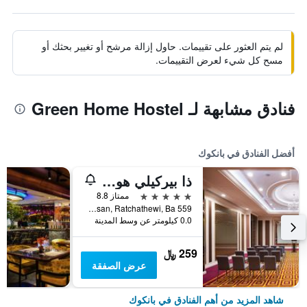
لم يتم العثور على تقييمات. حاول إزالة مرشح أو تغيير بحثك أو
مسح كل شيء لعرض التقييمات.
فنادق مشابهة لـ Green Home Hostel
أفضل الفنادق في بانكوك
ذا بيركيلي هوتل براتونام
5 نجوم
ممتاز 8.8
559 Ratcharaprarop Rd., Makkasan, Ratchathewi, Ba, بانكوك, تايلاند
0.0 كيلومتر عن وسط المدينة
259 ﷼
عرض الصفقة
شاهد المزيد من أهم الفنادق في بانكوك