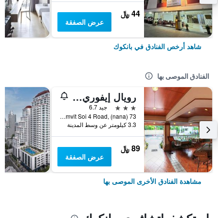
44 ﷼
عرض الصفقة
شاهد أرخص الفنادق في بانكوك
الفنادق الموصى بها
رويال إيفوري سوكومفيت نانا
3 نجوم
جيد 6.7
73 Sukhumvit Soi 4 Road, (nana), بانكوك, تايلاند
3.3 كيلومتر عن وسط المدينة
89 ﷼
عرض الصفقة
مشاهدة الفنادق الأخرى الموصى بها