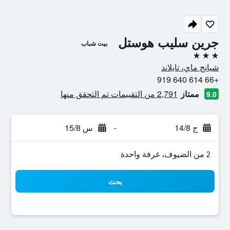
جرين سليب هوستل
بيت شباب
3 نجوم
شيانج ماي، تايلاند
+66 614 640 919
ممتاز
2,791 من التقييمات تم التحقق منها
9.0
ج 14/8
-
س 15/8
2 من الضيوف، غرفة واحدة
بحث