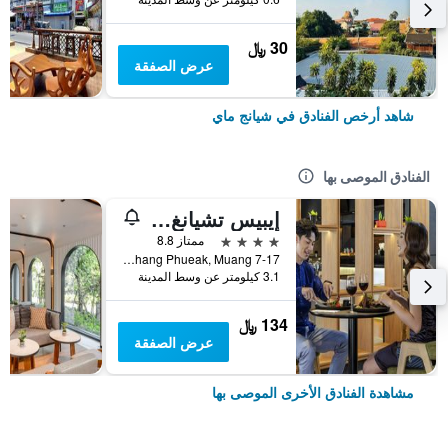
30 ﷼
عرض الصفقة
شاهد أرخص الفنادق في شيانج ماي
الفنادق الموصى بها
إيبيس تشيانغ ماي نيمان جورنيوب
4 نجوم
ممتاز 8.8
7-17 Moo 2, Huay Kaew Road Chang Phueak, Muang, شيانج ماي, تايلاند
3.1 كيلومتر عن وسط المدينة
134 ﷼
عرض الصفقة
مشاهدة الفنادق الأخرى الموصى بها