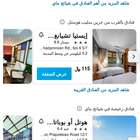
شاهد المزيد من أهم الفنادق في شيانج ماي
فنادق بالقرب من جرين سليب هوستل
إيستيا تشيانغ ماي بوتيك هوتل
3 نجوم
ممتاز 8.6
5/7 Ratchadamnoen Rd., Soi 6, شيانج ماي, تايلاند
0.2 كيلومتر عن وسط المدينة
115 ﷼
عرض الصفقة
شاهد المزيد من الفنادق القريبة
فنادق رخيصة في شيانج ماي
هوتل أو بوباتارا تشيانغماي
3 نجوم
جيد 6.4
12/1 Soi 4 Kor, Prapokklao Road, شيانج ماي, تايلاند
0.6 كيلومتر عن وسط المدينة