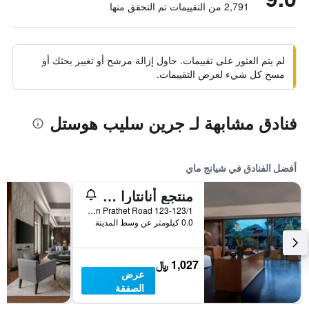
2,791 من التقييمات تم التحقق منها
لم يتم العثور على تقييمات. حاول إزالة مرشح أو تغيير بحثك أو
مسح كل شيء لعرض التقييمات.
فنادق مشابهة لـ جرين سليب هوستل
أفضل الفنادق في شيانج ماي
منتجع أنانتارا شيانغ ماي
123-123/1 Charoen Prathet Road, شيانج ماي, تايلاند
0.0 كيلومتر عن وسط المدينة
1,027 ﷼
عرض
الصفقة