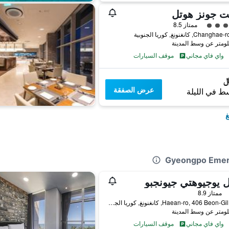
ت جونز هوتل
فئة 5
ممتاز 8.5
واي فاي مجاني
موقف السيارات
عرض الصفقة
ط في الليلة
غ
 يوجيوهتي جيونجبو
فئة 2
ممتاز 8.9
13-9, Haean-ro, 406 Beon-Gil, كانغنونغ, كوريا الجنوبية
واي فاي مجاني
موقف السيارات