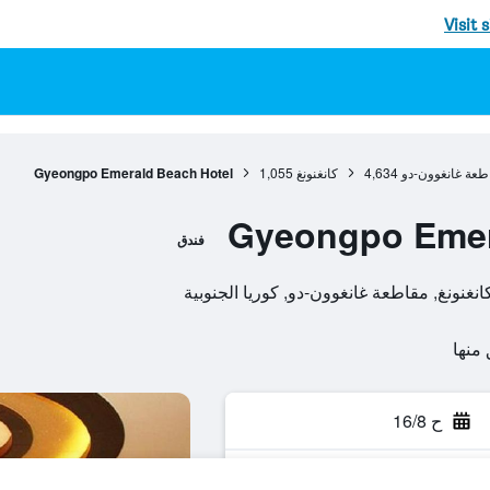
Visit 
طعة غانغوون-دو
4,634
كانغنونغ
1,055
Gyeongpo Emerald Beach Hotel
Gyeongpo Emer
فندق
ح 16/8