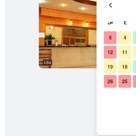
ج
س
5
4
12
11
1/54
آخر
19
18
26
25