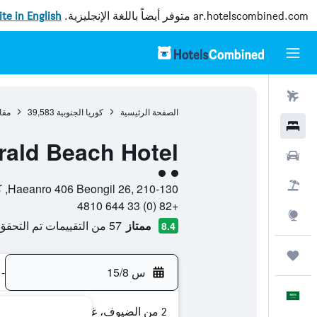
ar.hotelscombined.com
متوفر أيضاً باللغة الإنجليزية.
site in English
رحلات طيران
الصفحة الرئيسية
كوريا الجنوبية
39,583
مقا
فنادق
ald Beach Hotel
سيارات
تقييم فئة 2
حزم العروض
Haeanro 406 Beongil 26, 210-130, كانغنونغ, مقاطعة غانغوون-دو, كوريا الجنوبية
+82 (0) 33 644 4810
استكشاف
ممتاز
57 من التقييمات تم التحقق منها
8.4
رحلات
س 15/8
-
العَرَبِيَّة
2 من الضيوف، غرفة واحدة