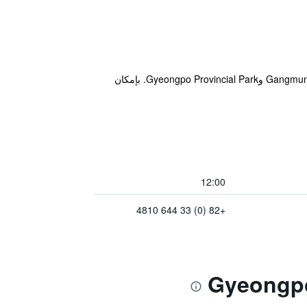
يقع هذا الفندق في مدينة كانغنونغ ضمن مسافة قصيرة سيراً على الأقدام من أماكن الجذب السياحي القريبة، مثل Gangmun Beach وGyeongpo Provincial Park. بإمكان
12:00
+82 (0) 33 644 4810