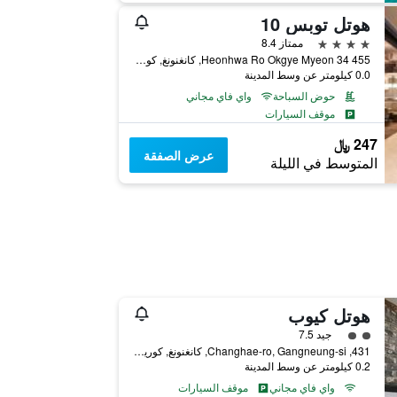
هوتل توبس 10
4 نجوم
ممتاز 8.4
455 34 Heonhwa Ro Okgye Myeon, كانغنونغ, كوريا الجنوبية
0.0 كيلومتر عن وسط المدينة
حوض السباحة
واي فاي مجاني
موقف السيارات
247 ﷼
عرض الصفقة
المتوسط في الليلة
هوتل كيوب
تقييم فئة 2
جيد 7.5
431, Changhae-ro, Gangneung-si, كانغنونغ, كوريا الجنوبية
0.2 كيلومتر عن وسط المدينة
واي فاي مجاني
موقف السيارات