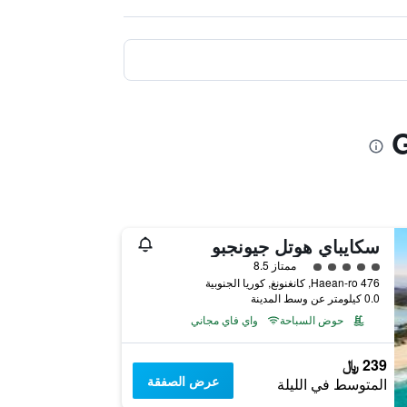
سكايباي هوتل جيونجبو
تقييم فئة 5
ممتاز 8.5
476 Haean-ro, كانغنونغ, كوريا الجنوبية
0.0 كيلومتر عن وسط المدينة
حوض السباحة
واي فاي مجاني
239 ﷼
عرض الصفقة
المتوسط في الليلة