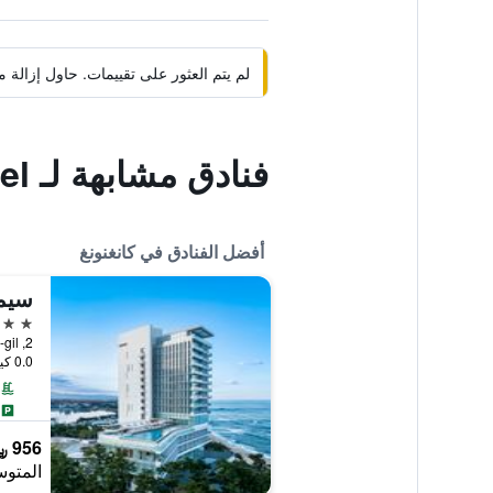
لم يتم العثور على تقييمات. حاول إزال
فنادق مشابهة لـ Gyeongpo Emerald Beach Hotel
أفضل الفنادق في كانغنونغ
سيم
5 نجوم
2, Haean-ro 406beon-gil, كانغنونغ, كوريا الجنوبية
0.0 كيلومتر عن وسط المدينة
956 ﷼
المتوس