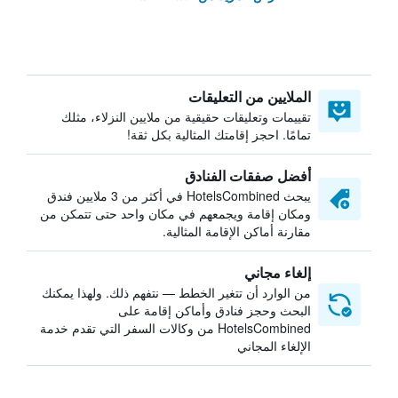
الملايين من التعليقات
تقييمات وتعليقات حقيقية من ملايين النزلاء، مثلك
تمامًا. احجز إقامتك المثالية بكل ثقة!
أفضل صفقات الفنادق
يبحث HotelsCombined في أكثر من 3 ملايين فندق
ومكان إقامة ويجمعهم في مكان واحد حتى تتمكن من
مقارنة أماكن الإقامة المثالية.
إلغاء مجاني
من الوارد أن تتغير الخطط — نتفهم ذلك. ولهذا يمكنك
البحث وحجز فنادق وأماكن إقامة على
HotelsCombined من وكالات السفر التي تقدم خدمة
الإلغاء المجاني