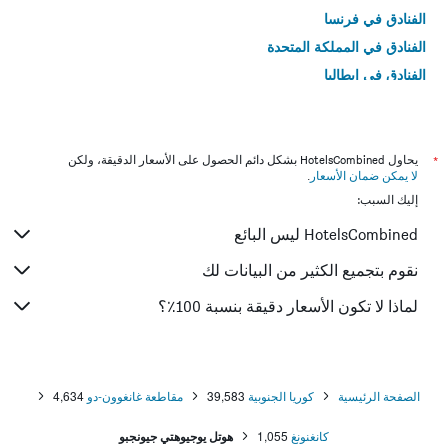
الفنادق في فرنسا
الفنادق في المملكة المتحدة
الفنادق في إيطاليا
الفنادق في تايلاند
*
يحاول HotelsCombined بشكل دائم الحصول على الأسعار الدقيقة، ولكن
لا يمكن ضمان الأسعار
.
إليك السبب:
HotelsCombined ليس البائع
نقوم بتجميع الكثير من البيانات لك
لماذا لا تكون الأسعار دقيقة بنسبة 100٪؟
الصفحة الرئيسية
كوريا الجنوبية
39,583
مقاطعة غانغوون-دو
4,634
كانغنونغ
1,055
هوتل يوجيوهتي جيونجبو