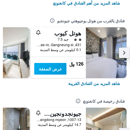
شاهد المزيد من أهم الفنادق في كانغنونغ
فنادق بالقرب من هوتل يوجيوهتي جيونجبو
هوتل كيوب
تقييم فئة 2
جيد 7.5
431, Changhae-ro, Gangneung-si, كانغنونغ, كوريا الجنوبية
0.1 كيلومتر عن وسط المدينة
126 ﷼
عرض الصفقة
شاهد المزيد من الفنادق القريبة
فنادق رخيصة في كانغنونغ
جيونجدونجين موتل
1007-13, Heonhwa-ro, Gangdong-myeon, كانغنونغ, كوريا الجنوبية
14.7 كيلومتر عن وسط المدينة