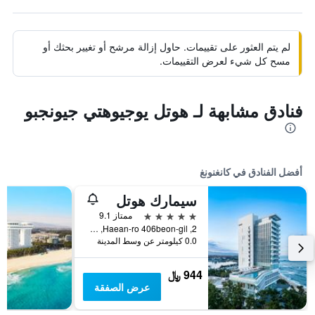
لم يتم العثور على تقييمات. حاول إزالة مرشح أو تغيير بحثك أو
مسح كل شيء لعرض التقييمات.
فنادق مشابهة لـ هوتل يوجيوهتي جيونجبو
أفضل الفنادق في كانغنونغ
سيمارك هوتل
5 نجوم
ممتاز 9.1
2, Haean-ro 406beon-gil, كانغنونغ, كوريا الجنوبية
0.0 كيلومتر عن وسط المدينة
944 ﷼
عرض الصفقة