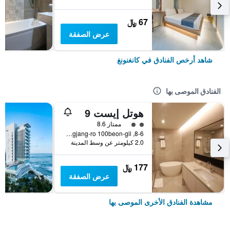
67 ﷼
عرض الصفقة
شاهد أرخص الفنادق في كانغنونغ
الفنادق الموصى بها
هوتل إيست 9
تقييم فئة 2
ممتاز 8.6
8-6, Gyodonggwangjang-ro 100beon-gil, كانغنونغ, كوريا الجنوبية
2.0 كيلومتر عن وسط المدينة
177 ﷼
عرض الصفقة
مشاهدة الفنادق الأخرى الموصى بها