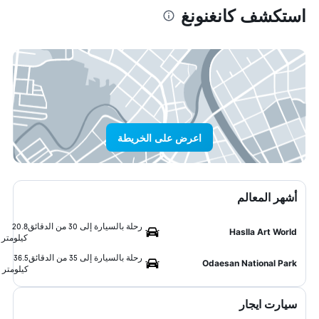
استكشف كانغنونغ
اعرض على الخريطة
أشهر المعالم
رحلة بالسيارة إلى 30 من الدقائق
20.8
Haslla Art World
كيلومتر
رحلة بالسيارة إلى 35 من الدقائق
36.5
Odaesan National Park
كيلومتر
سيارت ايجار