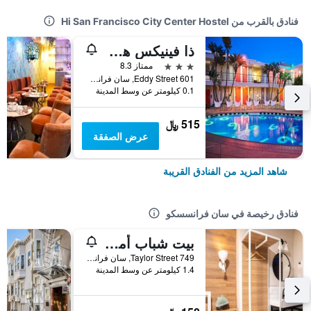
فنادق بالقرب من Hi San Francisco City Center Hostel
ذا فينيكس هوتل
3 نجوم
ممتاز 8.3
601 Eddy Street, سان فرانسسكو, CA, الولايات المتحدة الأميريكية
0.1 كيلومتر عن وسط المدينة
515 ﷼
عرض الصفقة
شاهد المزيد من الفنادق القريبة
فنادق رخيصة في سان فرانسسكو
بيت شباب أمستردام
749 Taylor Street, سان فرانسسكو, CA, الولايات المتحدة الأميريكية
1.4 كيلومتر عن وسط المدينة