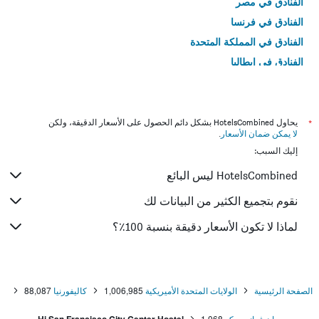
الفنادق في مصر
الفنادق في فرنسا
الفنادق في المملكة المتحدة
الفنادق في إيطاليا
الفنادق في تايلاند
*
يحاول HotelsCombined بشكل دائم الحصول على الأسعار الدقيقة، ولكن
لا يمكن ضمان الأسعار
.
إليك السبب:
HotelsCombined ليس البائع
نقوم بتجميع الكثير من البيانات لك
لماذا لا تكون الأسعار دقيقة بنسبة 100٪؟
الصفحة الرئيسية
الولايات المتحدة الأميريكية
1,006,985
كاليفورنيا
88,087
سان فرانسسكو
1,068