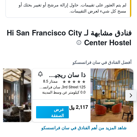
لم يتم العثور على تقييمات. حاول إزالة مرشح أو تغيير بحثك أو
مسح كل شيء لعرض التقييمات.
فنادق مشابهة لـ Hi San Francisco City
Center Hostel
أفضل الفنادق في سان فرانسسكو
ذا سان ريجيس سان فرانسيسكو
5 نجوم
ممتاز 8.5
125 3rd Street, سان فرانسسكو, CA, الولايات المتحدة الأميريكية
0.0 كيلومتر عن وسط المدينة
2,117 ﷼
عرض
الصفقة
شاهد المزيد من أهم الفنادق في سان فرانسسكو