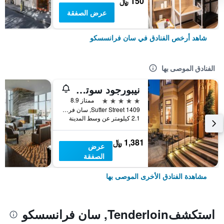
150 ﷼
عرض الصفقة
شاهد أرخص الفنادق في سان فرانسسكو
الفنادق الموصى بها
نيبورجود سوتر مانشن
5 نجوم
ممتاز 8.9
1409 Sutter Street, سان فرانسسكو, CA, الولايات المتحدة الأميريكية
2.1 كيلومتر عن وسط المدينة
1,381 ﷼
عرض
الصفقة
مشاهدة الفنادق الأخرى الموصى بها
استكشفTenderloin, سان فرانسسكو