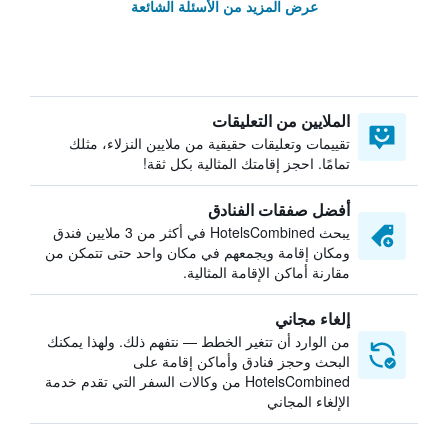
عرض المزيد من الأسئلة الشائعة
الملايين من التعليقات
تقييمات وتعليقات حقيقية من ملايين النزلاء، مثلك
تمامًا. احجز إقامتك المثالية بكل ثقة!
أفضل صفقات الفنادق
يبحث HotelsCombined في أكثر من 3 ملايين فندق
ومكان إقامة ويجمعهم في مكان واحد حتى تتمكن من
مقارنة أماكن الإقامة المثالية.
إلغاء مجاني
من الوارد أن تتغير الخطط — نتفهم ذلك. ولهذا يمكنك
البحث وحجز فنادق وأماكن إقامة على
HotelsCombined من وكالات السفر التي تقدم خدمة
الإلغاء المجاني