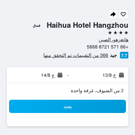
Haihua Hotel Hangzhou
فندق
4 نجوم
هانغزهو، الصين
+86 571 8721 5888
جيد
366 من التقييمات تم التحقق منها
7.7
خ 13/8
-
ج 14/8
2 من الضيوف، غرفة واحدة
بحث