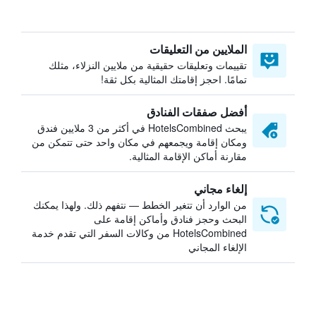
الملايين من التعليقات
تقييمات وتعليقات حقيقية من ملايين النزلاء، مثلك
تمامًا. احجز إقامتك المثالية بكل ثقة!
أفضل صفقات الفنادق
يبحث HotelsCombined في أكثر من 3 ملايين فندق
ومكان إقامة ويجمعهم في مكان واحد حتى تتمكن من
مقارنة أماكن الإقامة المثالية.
إلغاء مجاني
من الوارد أن تتغير الخطط — نتفهم ذلك. ولهذا يمكنك
البحث وحجز فنادق وأماكن إقامة على
HotelsCombined من وكالات السفر التي تقدم خدمة
الإلغاء المجاني