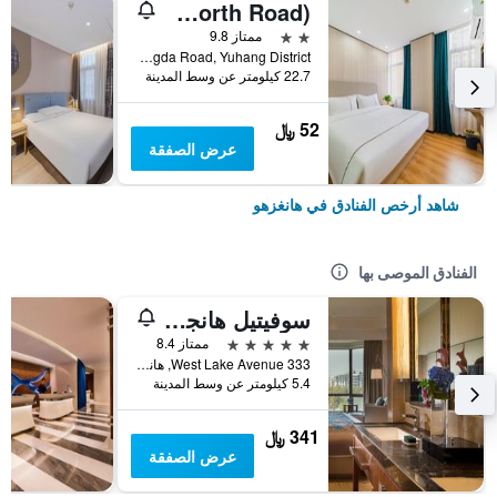
Hangzhou Mingshang Collection Hotel (Linping Donghu North Road)
2 نجمتين
ممتاز 9.8
No.3 Hongda Road, Yuhang District, هانغزهو, الصين
22.7 كيلومتر عن وسط المدينة
52 ﷼
عرض الصفقة
شاهد أرخص الفنادق في هانغزهو
الفنادق الموصى بها
سوفيتيل هانجزو ويستليك
5 نجوم
ممتاز 8.4
333 West Lake Avenue, هانغزهو, الصين
5.4 كيلومتر عن وسط المدينة
341 ﷼
عرض الصفقة