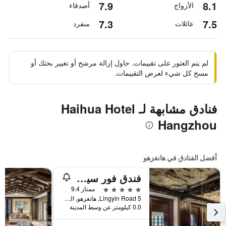
7.9
8.1
الأزواج
أصدقاء
7.3
7.5
عائلات
منفرد
لم يتم العثور على تقييمات. حاول إزالة مرشح أو تغيير بحثك أو
مسح كل شيء لعرض التقييمات.
فنادق مشابهة لـ Haihua Hotel
Hangzhou
أفضل الفنادق في هانغزهو
فندق فور سيزونز هانغتشو آت ويست ليك
5 نجوم
ممتاز 9.4
5 Lingyin Road, هانغزهو, الصين
0.0 كيلومتر عن وسط المدينة