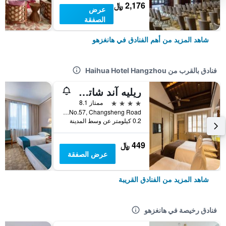
2,176 ﷼
عرض
الصفقة
شاهد المزيد من أهم الفنادق في هانغزهو
فنادق بالقرب من Haihua Hotel Hangzhou
ريليه آند شاتو شابتل هانغتشو
4 نجوم
ممتاز 8.1
No.57, Changsheng Road, هانغزهو, الصين
0.2 كيلومتر عن وسط المدينة
449 ﷼
عرض الصفقة
شاهد المزيد من الفنادق القريبة
فنادق رخيصة في هانغزهو