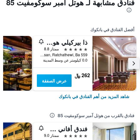
فنادق مشابهة لـ هوتل آمبر سوكومفيت 85
أفضل الفنادق في بانكوك
ذا بيركيلي هوتل براتونام
5 نجوم
ممتاز 8.8
559 Ratcharaprarop Rd., Makkasan, Ratchathewi, Ba, بانكوك, تايلاند
0.0 كيلومتر عن وسط المدينة
262 ﷼
عرض الصفقة
شاهد المزيد من أهم الفنادق في بانكوك
فنادق بالقرب من هوتل آمبر سوكومفيت 85
فندق أفاني سوخومويت بانكوك
5 نجوم
ممتاز 9.0