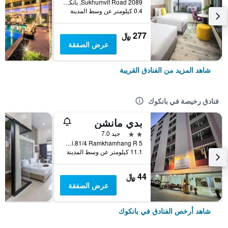
2089 Sukhumvit Road, بانكوك, تايلاند
0.4 كيلومتر عن وسط المدينة
277 ﷼
عرض الصفقة
شاهد المزيد من الفنادق القريبة
فنادق رخيصة في بانكوك
بدي مانشن
2 نجمتين
جيد 7.0
5 Soi.81/4 Ramkhamhang R., بانكوك, تايلاند
11.1 كيلومتر عن وسط المدينة
44 ﷼
عرض الصفقة
شاهد أرخص الفنادق في بانكوك