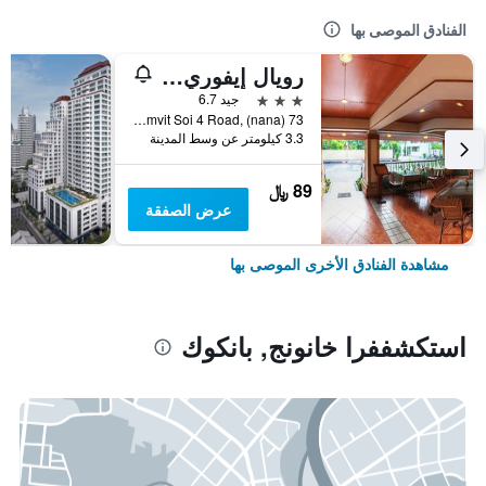
الفنادق الموصى بها
رويال إيفوري سوكومفيت نانا
3 نجوم
جيد 6.7
73 Sukhumvit Soi 4 Road, (nana), بانكوك, تايلاند
3.3 كيلومتر عن وسط المدينة
89 ﷼
عرض الصفقة
مشاهدة الفنادق الأخرى الموصى بها
استكشففرا خانونج, بانكوك