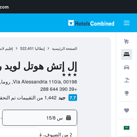
.com
رحلات طيران
الصفحة الرئيسية
إيطاليا
522,401
إقليم لات
فنادق
إل إتش هوتل لويد 
سيارات
3 نجوم
حزم العروض
Via Alessandria 110/a, 00198, روما, إيطاليا
+39 390 644 288
استكشاف
جيد
1,442 من التقييمات تم التحقق منها
7.7
رحلات
س 15/8
-
العَرَبِيَّة
2 من الضيوف، غرفة واحدة