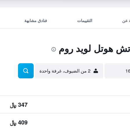
 عن
التقييمات
فنادق مشابهة
ش هوتل لويد روم
2 من الضيوف، غرفة واحدة
347 ﷼
409 ﷼