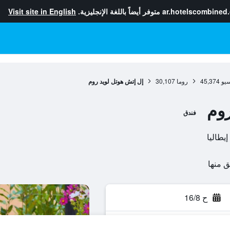
ar.hotelscombined
متوفر أيضاً باللغة الإنجليزية.
Visit site in English
سيو
45,374
روما
30,107
إل إتش هوتل لويد روم
روم
فندق
ح 16/8