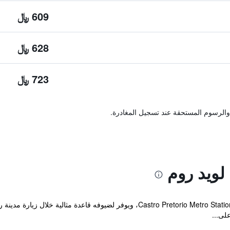
609 ﷼
628 ﷼
723 ﷼
والرسوم المستحقة عند تسجيل المغادرة.
لويد روم
يقع الفندق ضمن مسافة قصيرة مشياً من Castro Pretorio Metro Station، ويوفر لضي
لى...