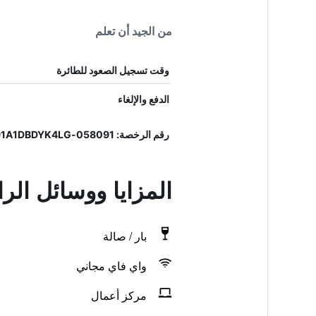
من الجيد أن تعلم
وقت تسجيل الصعود للطائرة
الدفع والإلغاء
رقم الرخصة: 058091-ALB-00822, IT058091A1DBDYK4LG
المزايا ووسائل الر
بار / صالة
واي فاي مجاني
مركز أعمال