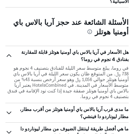
الاسبانية؟
الأسئلة الشائعة عند حجز آريا بالاس باي
أومنيا هوتلز
هل الأسعار في آريا بالاس باي أومنيا هوتلز قابلة للمقارنة
بفنادق 4 نجوم في روما؟
في روما، يبلغ متوسط ​​سعر الليلة للفنادق بتصنيف 4 نجوم هو
738 ﷼. من المتوقع ظان يكون سعر الليلة في آريا بالاس باي
أومنيا هوتلز حوالي 1,056 ﷼ وهو سعر أرخص بنسبة 43% من
متوسط الأسعار في المدينة. في HotelsCombined يعتبر آريا
بالاس باي أومنيا هوتلز صفقة جيدة إذا كنت تود الإقامة في فندق
بتصنيف 4 نجوم في روما.
ما مدى قرب آريا بالاس باي أومنيا هوتلز من أقرب مطار،
مطار ليوناردو دا فينشي؟
ما هي أفضل طريقة لينتقل الضيوف من مطار ليوناردو دا