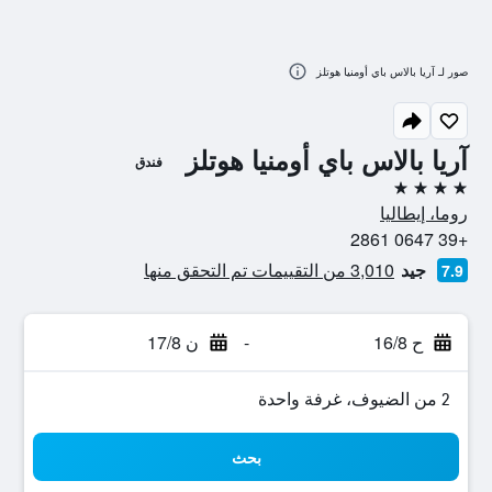
صور لـ آريا بالاس باي أومنيا هوتلز
آريا بالاس باي أومنيا هوتلز
فندق
4 نجوم
روما، إيطاليا
+39 0647 2861
جيد
3,010 من التقييمات تم التحقق منها
7.9
ح 16/8
-
ن 17/8
2 من الضيوف، غرفة واحدة
بحث