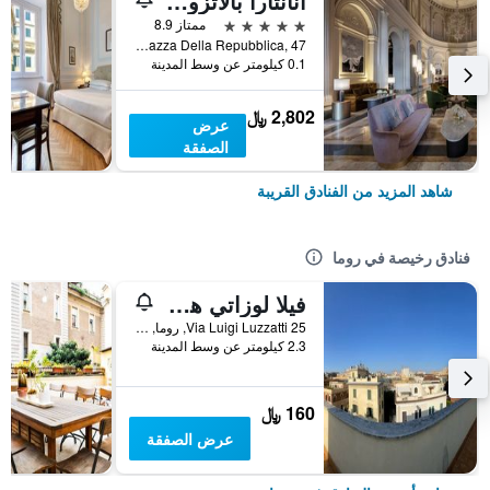
أنانتارا بالاتزو نايادي روم هوتل - آيه ليدينج هوتل أوف ذا وورلد
5 نجوم
ممتاز 8.9
Piazza Della Repubblica, 47, روما, إيطاليا
0.1 كيلومتر عن وسط المدينة
2,802 ﷼
عرض
الصفقة
شاهد المزيد من الفنادق القريبة
فنادق رخيصة في روما
فيلا لوزاتي هوستل
25 Via Luigi Luzzatti, روما, إيطاليا
2.3 كيلومتر عن وسط المدينة
160 ﷼
عرض الصفقة