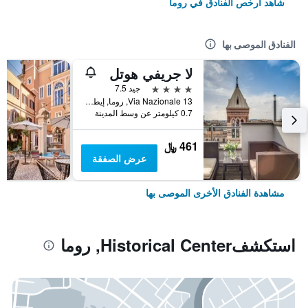
شاهد أرخص الفنادق في روما
الفنادق الموصى بها
لا جريفي هوتل
4 نجوم
جيد 7.5
Via Nazionale 13, روما, إيطاليا
0.7 كيلومتر عن وسط المدينة
461 ﷼
عرض الصفقة
مشاهدة الفنادق الأخرى الموصى بها
استكشفHistorical Center, روما