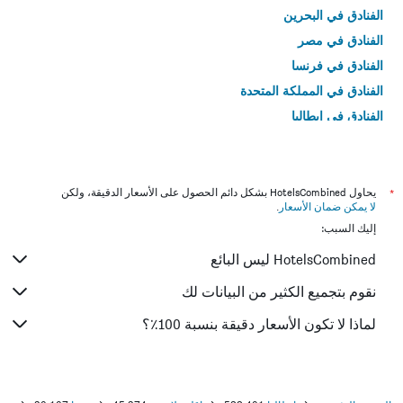
الفنادق في البحرين
الفنادق في مصر
الفنادق في فرنسا
الفنادق في المملكة المتحدة
الفنادق في إيطاليا
الفنادق في تايلاند
*
يحاول HotelsCombined بشكل دائم الحصول على الأسعار الدقيقة، ولكن
لا يمكن ضمان الأسعار
.
إليك السبب:
HotelsCombined ليس البائع
نقوم بتجميع الكثير من البيانات لك
لماذا لا تكون الأسعار دقيقة بنسبة 100٪؟