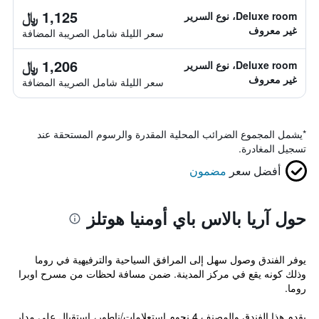
1,125 ﷼
Deluxe room، نوع السرير
غير معروف
سعر الليلة شامل الصريبة المضافة
1,206 ﷼
Deluxe room، نوع السرير
غير معروف
سعر الليلة شامل الصريبة المضافة
*
يشمل المجموع الضرائب المحلية المقدرة والرسوم المستحقة عند
تسجيل المغادرة.
أفضل سعر
مضمون
حول آريا بالاس باي أومنيا هوتلز
يوفر الفندق وصول سهل إلى المرافق السياحية والترفيهية في روما
وذلك كونه يقع في مركز المدينة. ضمن مسافة لحظات من مسرح اوبرا
روما.
يقدم هذا الفندق والمصنف 4 نجوم استعلامات/ناطور، استقبال على مدار