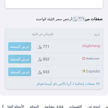
صفقات من
771 ﷼
/
أرخص سعر الليلة الواحدة
مزود
الإجمالي في الليلة
771 ﷼
عرض الصفقة
852 ﷼
عرض الصفقة
933 ﷼
عرض الصفقة
10 صفقات إضافية لـ آريا بالاس باي أومنيا هوتلز
لمحة عن
التقييمات
فنادق مشابهة
الموقع
الأسئلة الشائعة