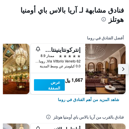
فنادق مشابهة لـ آريا بالاس باي أومنيا
هوتلز
أفضل الفنادق في روما
إنتركونتاينينتال روم أمباسشياتوري بالاس باي آيتش جي
5 نجوم
ممتاز 8.9
Via Vittorio Veneto 62, روما, إيطاليا
0.0 كيلومتر عن وسط المدينة
1,667 ﷼
عرض
الصفقة
شاهد المزيد من أهم الفنادق في روما
فنادق بالقرب من آريا بالاس باي أومنيا هوتلز