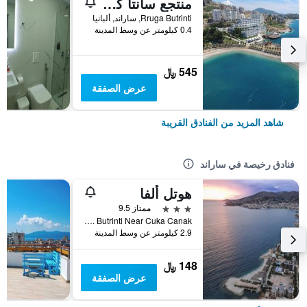
منتجع سانتا كوارانتا بريميوم
Rruga Butrinti, ساراند, ألبانيا
0.4 كيلومتر عن وسط المدينة
545 ﷼
عرض الصفقة
شاهد المزيد من الفنادق القريبة
فنادق رخيصة في ساراند
هوتل ألفا
3 نجوم
ممتاز 9.5
Rruga. Butrinti Near Cuka Canak, ساراند, ألبانيا
2.9 كيلومتر عن وسط المدينة
148 ﷼
عرض الصفقة