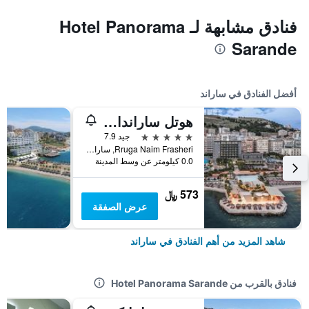
فنادق مشابهة لـ Hotel Panorama
Sarande
أفضل الفنادق في ساراند
هوتل ساراندا بوترينتي، أفيلياتيد باي ميليا
5 نجوم
جيد 7.9
Rruga Naim Frasheri, ساراند, ألبانيا
0.0 كيلومتر عن وسط المدينة
573 ﷼
عرض الصفقة
شاهد المزيد من أهم الفنادق في ساراند
فنادق بالقرب من Hotel Panorama Sarande