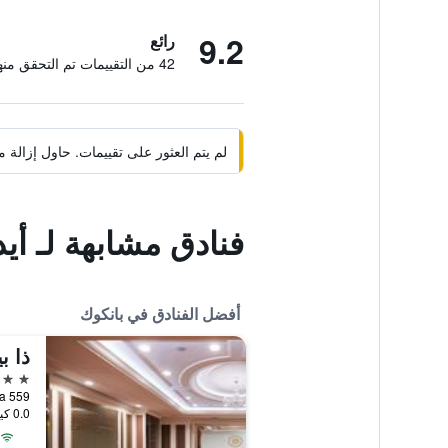
9.2
رائع
42 من التقييمات تم التحقق منها
لم يتم العثور على تقييمات. حاول إزال
فنادق مشابهة لـ أيد
أفضل الفنادق في بانكوك
ذا ب
5 نجوم
0.0 كيلومتر عن وسط المدينة