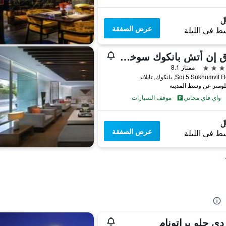
عرض الصفقة
ط في الليلة
فندق إن أتش بانكوك سوخومفيت بوليفارد
ممتاز 8.1
واي فاي مجاني
موقف السيارات
عرض الصفقة
ط في الليلة
 دي جلو براتونام