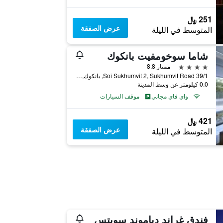
251 ﷼
عرض الصفقة
المتوسط في الليلة
شاما سوخومفيت بانكوك
4 نجوم
ممتاز 8.8
39/1 Soi Sukhumvit 2, Sukhumvit Road, بانكوك, تايلاند
0.0 كيلومتر عن وسط المدينة
واي فاي مجاني
موقف السيارات
421 ﷼
عرض الصفقة
المتوسط في الليلة
فندق غراند دياموند سويتس