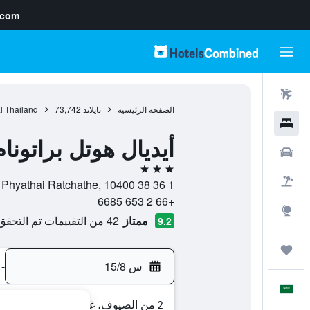
.com
رحلات طيران
الصفحة الرئيسية
تايلاند
73,742
l Thailand
فنادق
أيديال هوتل براتونام
سيارات
3 نجوم
حزم العروض
1 36 38 Soi Petchburi 19 Thanon Phyathai Ratchathe, 10400, بانكوك, Bangkok, تايلاند
+66 2 653 6685
استكشاف
ممتاز
42 من التقييمات تم التحقق منها
9.2
رحلات
س 15/8
-
العَرَبِيَّة
2 من الضيوف، غرفة واحدة