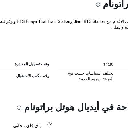
اتونام
يقع الفندق ضمن مسافة 20 دق
واتصا...
14:30
وقت تسجيل المغادرة
تختلف السياسات حسب نوع
رقم مكتب الاستقبال
الغرفة ومزود الخدمة.
حة في أيديال هوتل براتونام
واي فاي مجاني