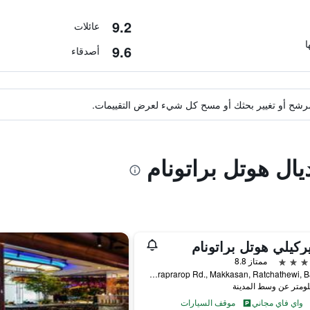
9.2
عائلات
9.6
أصدقاء
ة مرشح أو تغيير بحثك أو مسح كل شيء لعرض التقييمات.
يال هوتل براتونام
يركيلي هوتل براتونام
ممتاز 8.8
559 Ratcharaprarop Rd., Makkasan, Ratchathewi, Ba, بانكوك, تايلاند
واي فاي مجاني
موقف السيارات