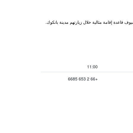
يقة سيراً على الأقدام من Siam BTS Station وBTS Phaya Thai Train Station ويوفر للضيوف قاعدة إقامة مثالية خلال زيارتهم مدينة بانكوك.
11:00
+66 2 653 6685