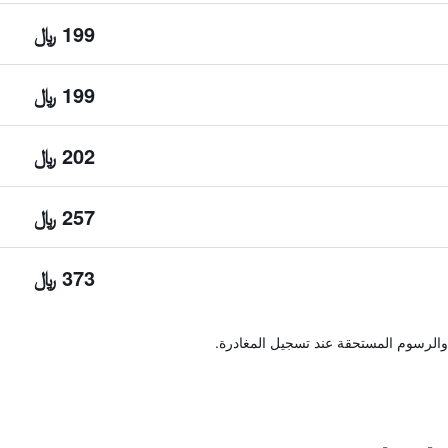
199 ﷼
199 ﷼
202 ﷼
257 ﷼
373 ﷼
والرسوم المستحقة عند تسجيل المغادرة.