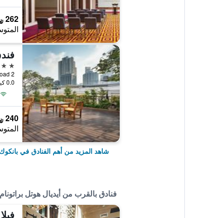
262 ﷼
المتوس
5 نجوم
2 Soi 5 Sukhumvit Road, بانكوك, تايلاند
0.0 كيلومتر عن وسط المدينة
240 ﷼
المتوس
شاهد المزيد من أهم الفنادق في بانكوك
فنادق بالقرب من أيديال هوتل براتونام
فيلا