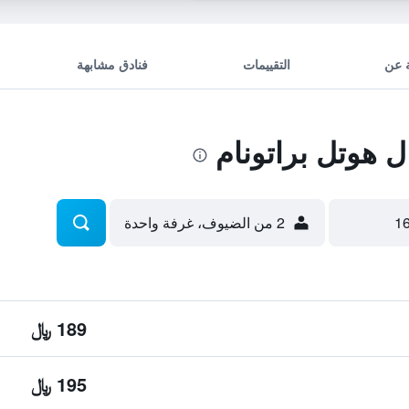
 عن
التقييمات
فنادق مشابهة
 هوتل براتونام
2 من الضيوف، غرفة واحدة
189 ﷼
195 ﷼