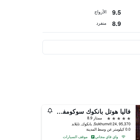
9.5
الأزواج
8.9
منفرد
فاليا هوتل بانكوك سوكومفيت
5 نجوم
ممتاز 8.9
Sukhumvit 24, 95,370, بانكوك, تايلاند
0.0 كيلومتر عن وسط المدينة
واي فاي مجاني
موقف السيارات