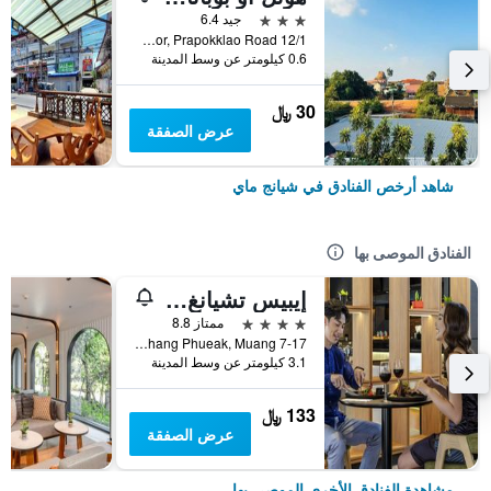
3 نجوم
جيد 6.4
12/1 Soi 4 Kor, Prapokklao Road, شيانج ماي, تايلاند
0.6 كيلومتر عن وسط المدينة
30 ﷼
عرض الصفقة
شاهد أرخص الفنادق في شيانج ماي
الفنادق الموصى بها
إيبيس تشيانغ ماي نيمان جورنيوب
4 نجوم
ممتاز 8.8
7-17 Moo 2, Huay Kaew Road Chang Phueak, Muang, شيانج ماي, تايلاند
3.1 كيلومتر عن وسط المدينة
133 ﷼
عرض الصفقة
مشاهدة الفنادق الأخرى الموصى بها