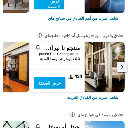
عرض
الصفقة
شاهد المزيد من أهم الفنادق في شيانج ماي
فنادق بالقرب من جاو هوستل آند كافيه تشانجماي
منتجع نا نيراند الرومنسي البوتيكي
1/1 Soi 9, Chalernprated Rd., Changklan, شيانج ماي, تايلاند
0.3 كيلومتر عن وسط المدينة
434 ﷼
عرض الصفقة
شاهد المزيد من الفنادق القريبة
فنادق رخيصة في شيانج ماي
هوتل أو بوباتارا تشيانغماي