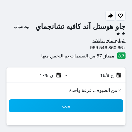
جاو هوستل آند كافيه تشانجماي
بيت شباب
2 نجمتين
شيانج ماي، تايلاند
+66 860 546 969
ممتاز
57 من التقييمات تم التحقق منها
8.7
ح 16/8
-
ن 17/8
2 من الضيوف، غرفة واحدة
بحث