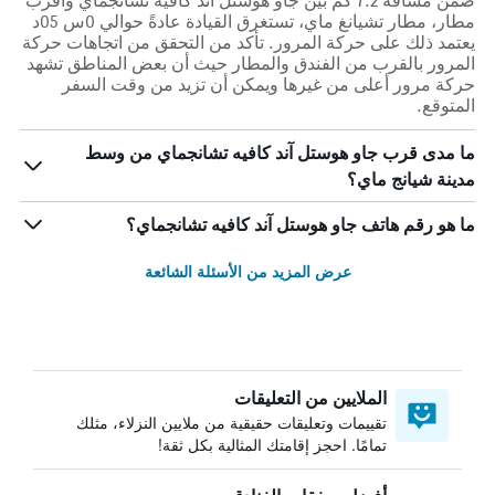
ضمن مسافة 7.2 كم بين جاو هوستل آند كافيه تشانجماي وأقرب
مطار، مطار تشيانغ ماي، تستغرق القيادة عادةً حوالي 0س 05د
يعتمد ذلك على حركة المرور. تأكد من التحقق من اتجاهات حركة
المرور بالقرب من الفندق والمطار حيث أن بعض المناطق تشهد
حركة مرور أعلى من غيرها ويمكن أن تزيد من وقت السفر
المتوقع.
ما مدى قرب جاو هوستل آند كافيه تشانجماي من وسط
مدينة شيانج ماي؟
ما هو رقم هاتف جاو هوستل آند كافيه تشانجماي؟
عرض المزيد من الأسئلة الشائعة
الملايين من التعليقات
تقييمات وتعليقات حقيقية من ملايين النزلاء، مثلك
تمامًا. احجز إقامتك المثالية بكل ثقة!