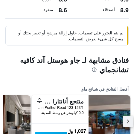
8.6
8.9
أصدقاء
منفرد
لم يتم العثور على تقييمات. حاول إزالة مرشح أو تغيير بحثك أو
مسح كل شيء لعرض التقييمات.
فنادق مشابهة لـ جاو هوستل آند كافيه
تشانجماي
أفضل الفنادق في شيانج ماي
منتجع أنانتارا شيانغ ماي
123-123/1 Charoen Prathet Road, شيانج ماي, تايلاند
0.0 كيلومتر عن وسط المدينة
1,027 ﷼