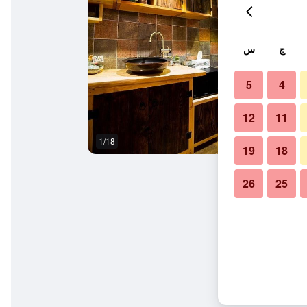
ج
س
5
4
12
11
1/18
المظهر الخارجي
19
18
26
25