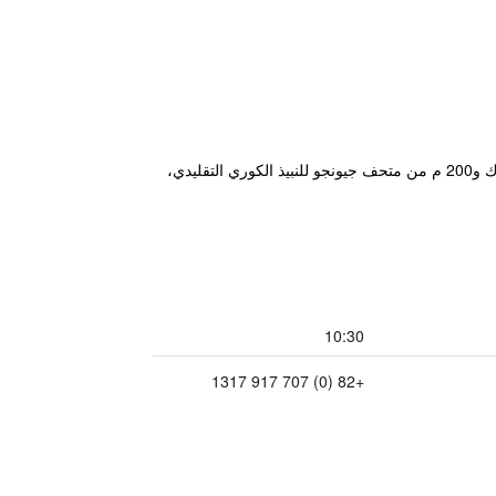
يقع مكان إقامة "Jeonju Hanok Maeul Hanok Gotek Bugyeongdang" في جيونجو، ضمن 200 م من قرية جيونجو هانوك و200 م من متحف جيونجو للنبيذ الكوري التقليدي،
10:30
+82 (0) 707 917 1317