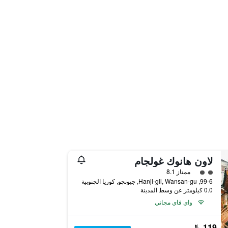
لاون هانوك غولجام
تقييم فئة 2
ممتاز 8.1
99-6, Hanji-gil, Wansan-gu, جيونجو, كوريا الجنوبية
0.0 كيلومتر عن وسط المدينة
واي فاي مجاني
119 ﷼