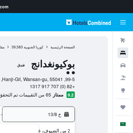
.com
رحلات طيران
الصفحة الرئيسية
كوريا الجنوبية
39,583
مقا
فنادق
بوكيونغدانج
سيارات
فندق
تقييم فئة 2
حزم العروض
99-5, Hanji-Gil, Wansan-gu, 55041, جيونجو, مقاطعة جولابوك-دو, كوريا الجنوبية
+82 (0) 707 917 1317
استكشاف
ممتاز
65 من التقييمات تم التحقق منها
9.2
رحلات
خ 13/8
-
العَرَبِيَّة
2 من الضيوف، غرفة واحدة