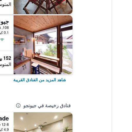
المتوس
جيون
108, Hanji-gil, Wansan-gu, جيونجو, كوريا الجنوبية
0.1 كيلومتر عن وسط المدينة
152 ﷼
المتوس
شاهد المزيد من الفنادق القريبة
فنادق رخيصة في جيونجو
4.9 كيلومتر عن وسط المدينة