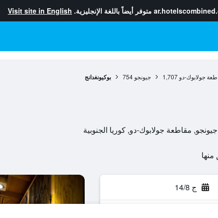
ar.hotelscombined
متوفر أيضاً باللغة الإنجليزية.
Visit site in English
طعة جولابوك-دو
1,707
جيونجو
754
بوكيونغدانج
ج 14/8