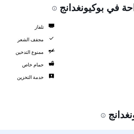
احة في بوكيونغدانج
تلفاز
مجفف الشعر
ممنوع التدخين
حمام خاص
خدمة التخزين
نغدانج