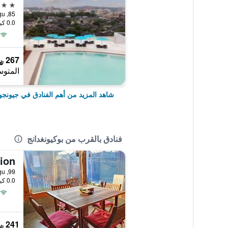
4 نجوم
85, Girin-Daero, Wansan-gu, جيونجو, كوريا الجنوبية
0.0 كيلومتر عن وسط المدينة
267 ﷼
المتوس
شاهد المزيد من أهم الفنادق في جيونجو
فنادق بالقرب من بوكيونغدانج
99, Hanji-gil, Wansan-gu, جيونجو, كوريا الجنوبية
0.0 كيلومتر عن وسط المدينة
241 ﷼