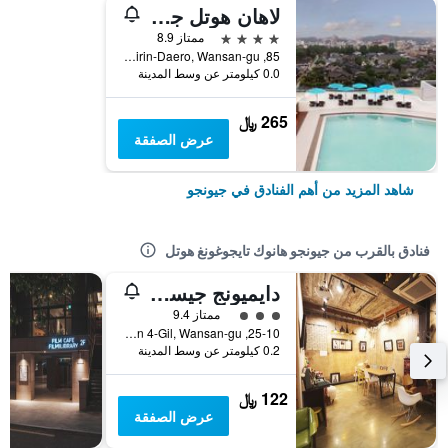
لاهان هوتل جيونجو
4 نجوم
ممتاز 8.9
85, Girin-Daero, Wansan-gu, جيونجو, كوريا الجنوبية
0.0 كيلومتر عن وسط المدينة
265 ﷼
عرض الصفقة
شاهد المزيد من أهم الفنادق في جيونجو
فنادق بالقرب من جيونجو هانوك تايجوغونغ هوتل
دايميونج جيست هاوس
تقييم فئة 3
ممتاز 9.4
25-10, Pungnammun 4-Gil, Wansan-gu, جيونجو, كوريا الجنوبية
0.2 كيلومتر عن وسط المدينة
122 ﷼
عرض الصفقة