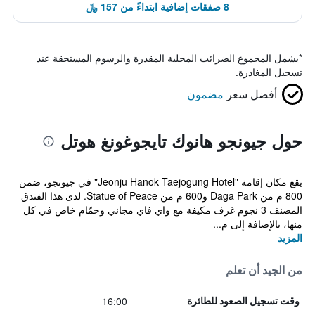
8 صفقات إضافية ابتداءً من 157 ﷼
*
يشمل المجموع الضرائب المحلية المقدرة والرسوم المستحقة عند
تسجيل المغادرة.
أفضل سعر
مضمون
حول جيونجو هانوك تايجوغونغ هوتل
يقع مكان إقامة "Jeonju Hanok Taejogung Hotel" في جيونجو، ضمن
800 م من Daga Park و600 م من Statue of Peace. لدى هذا الفندق
المصنف 3 نجوم غرف مكيفة مع واي فاي مجاني وحمّام خاص في كل
منها، بالإضافة إلى م...
المزيد
من الجيد أن تعلم
16:00
وقت تسجيل الصعود للطائرة