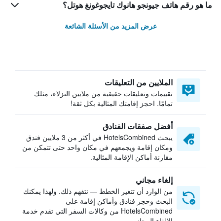
ما هو رقم هاتف جيونجو هانوك تايجوغونغ هوتل؟
عرض المزيد من الأسئلة الشائعة
الملايين من التعليقات
تقييمات وتعليقات حقيقية من ملايين النزلاء، مثلك
تمامًا. احجز إقامتك المثالية بكل ثقة!
أفضل صفقات الفنادق
يبحث HotelsCombined في أكثر من 3 ملايين فندق
ومكان إقامة ويجمعهم في مكان واحد حتى تتمكن من
مقارنة أماكن الإقامة المثالية.
إلغاء مجاني
من الوارد أن تتغير الخطط — نتفهم ذلك. ولهذا يمكنك
البحث وحجز فنادق وأماكن إقامة على
HotelsCombined من وكالات السفر التي تقدم خدمة
الإلغاء المجاني