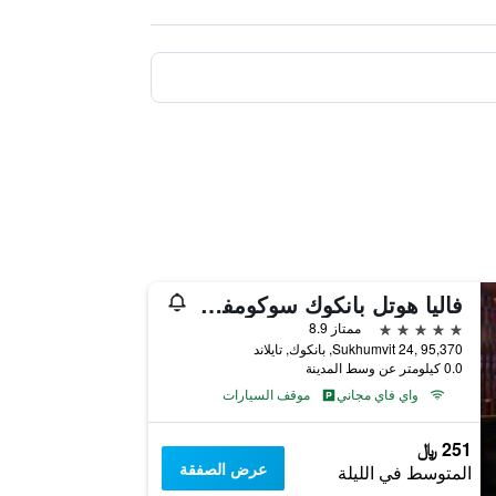
فاليا هوتل بانكوك سوكومفيت
5 نجوم
ممتاز 8.9
Sukhumvit 24, 95,370, بانكوك, تايلاند
0.0 كيلومتر عن وسط المدينة
واي فاي مجاني
موقف السيارات
251 ﷼
عرض الصفقة
المتوسط في الليلة