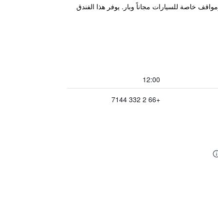
 إمبوريوم للتسوق، ويتميز بمطعم ومواقف خاصة للسيارات مجاناً وبار. يوفر هذا الفندق
12:00
+66 2 332 7144