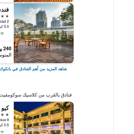
5 نجوم
2 Soi 5 Sukhumvit Road, بانكوك, تايلاند
0.0 كيلومتر عن وسط المدينة
240 ﷼
المتوس
شاهد المزيد من أهم الفنادق في بانكوك
فنادق بالقرب من كلاسيك سوكومفيت
كيو
4 نجوم
0.5 كيلومتر عن وسط المدينة