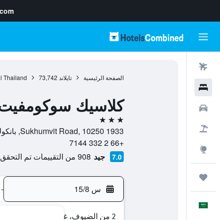
.com
رحلات طيران
الصفحة الرئيسية
تايلاند
73,742
l Thailand
فنادق
كلاسيك سوكومفيت 
سيارات
3 نجوم
حزم العروض
1933 Sukhumvit Road, 10250, بانكوك, Bangkok, تايلاند
+66 2 332 7144
استكشاف
جيد
908 من التقييمات تم التحقق منها
7.0
رحلات
س 15/8
-
العَرَبِيَّة
2 من الضيوف، غرفة واحدة