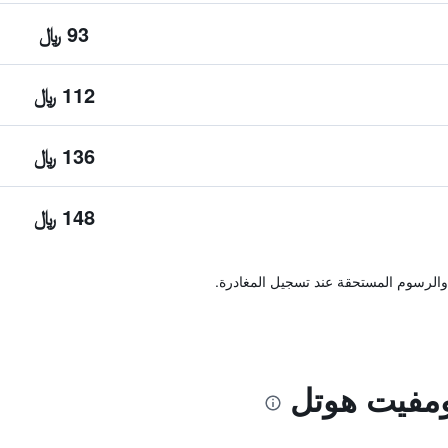
93 ﷼
112 ﷼
136 ﷼
148 ﷼
والرسوم المستحقة عند تسجيل المغادرة.
مفيت هوتل