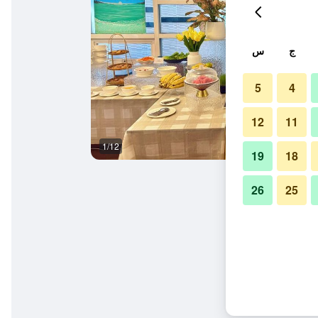
ج
س
5
4
12
11
1/12
بوفيه
19
18
26
25