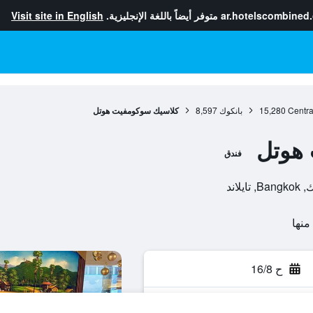
ar.hotelscombined
متوفر أيضاً باللغة الإنجليزية.
Visit site in English
Centra
15,280
بانكوك
8,597
كلاسيك سوكومفيت هوتل
هوتل
فندق
ح 16/8