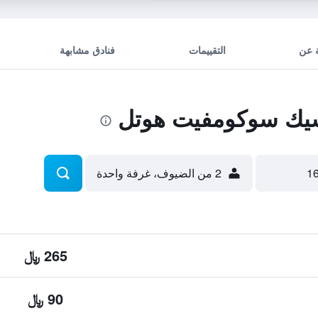
 عن
التقييمات
فنادق مشابهة
يك سوكومفيت هوتل
2 من الضيوف، غرفة واحدة
265 ﷼
90 ﷼