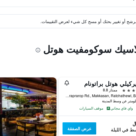
ة مرشح أو تغيير بحثك أو مسح كل شيء لعرض التقييمات.
كلاسيك سوكومفيت هوتل
يركيلي هوتل براتونام
ممتاز 8.8
559 Ratcharaprarop Rd., Makkasan, Ratchathewi, Ba, بانكوك, تايلاند
واي فاي مجاني
موقف السيارات
عرض الصفقة
ط في الليلة