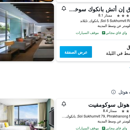
فندق إن أتش بانكوك سوخومفيت بوليفارد
ممتاز 8.1
واي فاي مجاني
موقف السيارات
عرض الصفقة
ط في الليلة
 هوتل
 هوتل سوكومفيت
ممتاز 8.4
9 Soi Sukhumvit 79, Phrakhanong Nua, بانكوك, تايلاند
واي فاي مجاني
موقف السيارات