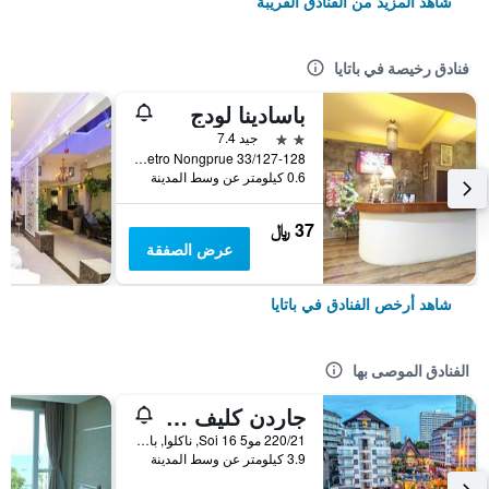
شاهد المزيد من الفنادق القريبة
فنادق رخيصة في باتايا
باسادينا لودج
2 نجمتين
جيد 7.4
33/127-128 Moo 10 Soi Lk Metro Nongprue, باتايا, تايلاند
0.6 كيلومتر عن وسط المدينة
37 ﷼
عرض الصفقة
شاهد أرخص الفنادق في باتايا
الفنادق الموصى بها
جاردن كليف ريزورت آند سبا
220/21 مو5 Soi 16, ناكلوا, بانغلامونغ, باتايا, تايلاند
3.9 كيلومتر عن وسط المدينة