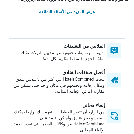
عرض المزيد من الأسئلة الشائعة
الملايين من التعليقات
تقييمات وتعليقات حقيقية من ملايين النزلاء، مثلك
تمامًا. احجز إقامتك المثالية بكل ثقة!
أفضل صفقات الفنادق
يبحث HotelsCombined في أكثر من 3 ملايين فندق
ومكان إقامة ويجمعهم في مكان واحد حتى تتمكن من
مقارنة أماكن الإقامة المثالية.
إلغاء مجاني
من الوارد أن تتغير الخطط — نتفهم ذلك. ولهذا يمكنك
البحث وحجز فنادق وأماكن إقامة على
HotelsCombined من وكالات السفر التي تقدم خدمة
الإلغاء المجاني