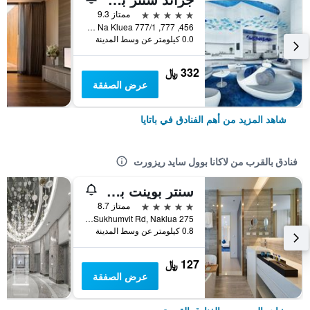
5 نجوم
ممتاز 9.3
456, 777, 777/1 M.6 Na Kluea, باتايا, تايلاند
0.0 كيلومتر عن وسط المدينة
332 ﷼
عرض الصفقة
شاهد المزيد من أهم الفنادق في باتايا
فنادق بالقرب من لاكانا بوول سايد ريزورت
سنتر بوينت برايم هوتل باتايا
5 نجوم
ممتاز 8.7
275 Moo 6, Sukhumvit Rd, Naklua, باتايا, تايلاند
0.8 كيلومتر عن وسط المدينة
127 ﷼
عرض الصفقة