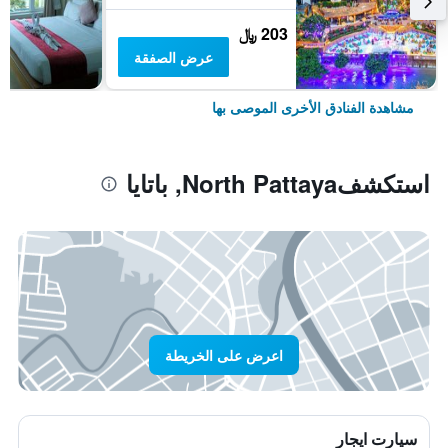
203 ﷼
عرض الصفقة
مشاهدة الفنادق الأخرى الموصى بها
استكشفNorth Pattaya, باتايا
اعرض على الخريطة
سيارت ايجار