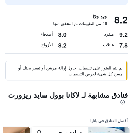
8.2
جيد جدًا
46 من التقييمات تم التحقق منها
8.0
9.2
منفرد
أصدقاء
8.2
7.8
عائلات
الأزواج
لم يتم العثور على تقييمات. حاول إزالة مرشح أو تغيير بحثك أو
مسح كل شيء لعرض التقييمات.
فنادق مشابهة لـ لاكانا بوول سايد ريزورت
أفضل الفنادق في باتايا
جراند سنتر بوينت باتايا