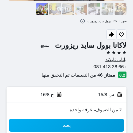
صور لـ لاكانا بوول سايد ريزورت
لاكانا بوول سايد ريزورت
منتجع
4 نجوم
باتايا، تايلاند
+66 38 413 081
ممتاز
46 من التقييمات تم التحقق منها
8.2
س 15/8
-
ح 16/8
2 من الضيوف، غرفة واحدة
بحث