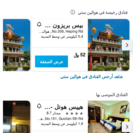
فنادق رخيصة في هوالين ستي
بيس بريزون كافيه إن
No.306, Heping Rd., هوالين ستي, تايوان
0.4 كيلومتر عن وسط المدينة
52 ﷼
عرض الصفقة
شاهد أرخص الفنادق في هوالين ستي
الفنادق الموصى بها
هييس هوتل - هوالين
4 نجوم
ممتاز 8.7
No.151, Guolian 5th Rd., هوالين ستي, تايوان
1.9 كيلومتر عن وسط المدينة