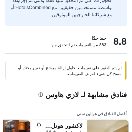
الحجوزات التي تم التحقق منها فقط والتي تم إجراؤها
بواسطة مستخدمين حقيقيين مع HotelsCombined أو
مع شركائنا الخارجيين الموثوقين.
8.8
جيد جدًا
883 من التقييمات تم التحقق منها
لم يتم العثور على تقييمات. حاول إزالة مرشح أو تغيير بحثك أو
مسح كل شيء لعرض التقييمات.
فنادق مشابهة لـ لازي هاوس
أفضل الفنادق في هوالين ستي
لاكشور هوتل هولين
4 نجوم
ممتاز 8.8