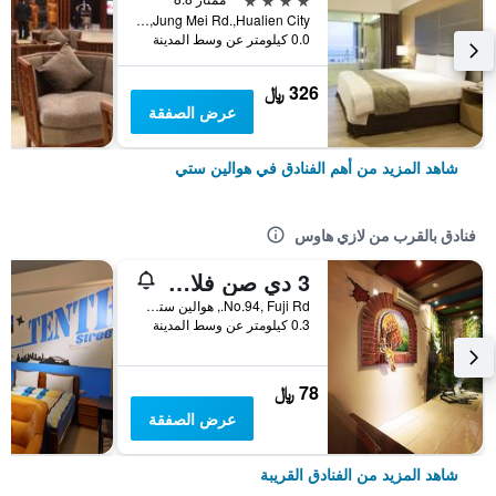
No.142,Jung Mei Rd.,Hualien City, هوالين ستي, تايوان
0.0 كيلومتر عن وسط المدينة
326 ﷼
عرض الصفقة
شاهد المزيد من أهم الفنادق في هوالين ستي
فنادق بالقرب من لازي هاوس
3 دي صن فلاور إمبوسي بي آند بي
No.94, Fuji Rd., هوالين ستي, تايوان
0.3 كيلومتر عن وسط المدينة
78 ﷼
عرض الصفقة
شاهد المزيد من الفنادق القريبة