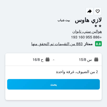
لازي هاوس
بيت شباب
2 نجمتين
هوالين ستي، تايوان
+886 955 160 193
ممتاز
883 من التقييمات تم التحقق منها
8.8
س 15/8
-
ح 16/8
2 من الضيوف، غرفة واحدة
بحث