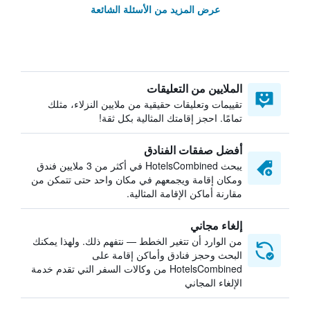
عرض المزيد من الأسئلة الشائعة
الملايين من التعليقات
تقييمات وتعليقات حقيقية من ملايين النزلاء، مثلك
تمامًا. احجز إقامتك المثالية بكل ثقة!
أفضل صفقات الفنادق
يبحث HotelsCombined في أكثر من 3 ملايين فندق
ومكان إقامة ويجمعهم في مكان واحد حتى تتمكن من
مقارنة أماكن الإقامة المثالية.
إلغاء مجاني
من الوارد أن تتغير الخطط — نتفهم ذلك. ولهذا يمكنك
البحث وحجز فنادق وأماكن إقامة على
HotelsCombined من وكالات السفر التي تقدم خدمة
الإلغاء المجاني