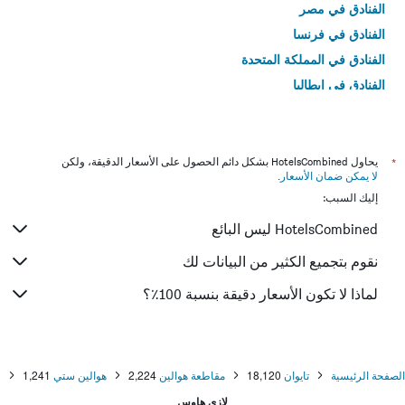
الفنادق في مصر
الفنادق في فرنسا
الفنادق في المملكة المتحدة
الفنادق في إيطاليا
الفنادق في تايلاند
*
يحاول HotelsCombined بشكل دائم الحصول على الأسعار الدقيقة، ولكن
لا يمكن ضمان الأسعار
.
إليك السبب:
HotelsCombined ليس البائع
نقوم بتجميع الكثير من البيانات لك
لماذا لا تكون الأسعار دقيقة بنسبة 100٪؟
الصفحة الرئيسية
تايوان
18,120
مقاطعة هوالين
2,224
هوالين ستي
1,241
لازي هاوس