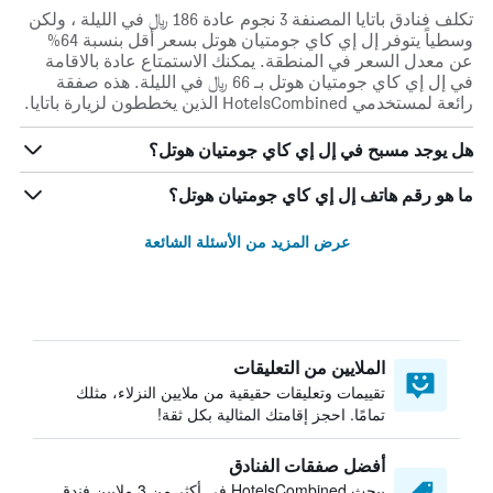
تكلف فنادق باتايا المصنفة 3 نجوم عادة 186 ﷼ في الليلة ، ولكن
وسطياً يتوفر إل إي كاي جومتيان هوتل بسعر أقل بنسبة 64%
عن معدل السعر في المنطقة. يمكنك الاستمتاع عادة بالاقامة
في إل إي كاي جومتيان هوتل بـ 66 ﷼ في الليلة. هذه صفقة
رائعة لمستخدمي HotelsCombined الذين يخططون لزيارة باتايا.
هل يوجد مسبح في إل إي كاي جومتيان هوتل؟
ما هو رقم هاتف إل إي كاي جومتيان هوتل؟
عرض المزيد من الأسئلة الشائعة
الملايين من التعليقات
تقييمات وتعليقات حقيقية من ملايين النزلاء، مثلك
تمامًا. احجز إقامتك المثالية بكل ثقة!
أفضل صفقات الفنادق
يبحث HotelsCombined في أكثر من 3 ملايين فندق