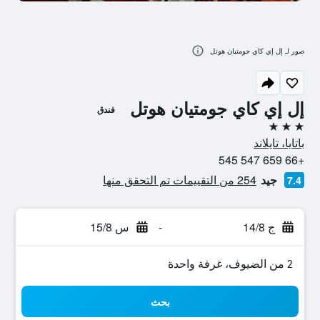
صور لـ إل إي كاي جومتيان هوتل
إل إي كاي جومتيان هوتل
فندق
3 نجوم
باتايا، تايلاند
+66 659 547 545
جيد
254 من التقييمات تم التحقق منها
7.4
ج 14/8
-
س 15/8
2 من الضيوف، غرفة واحدة
بحث