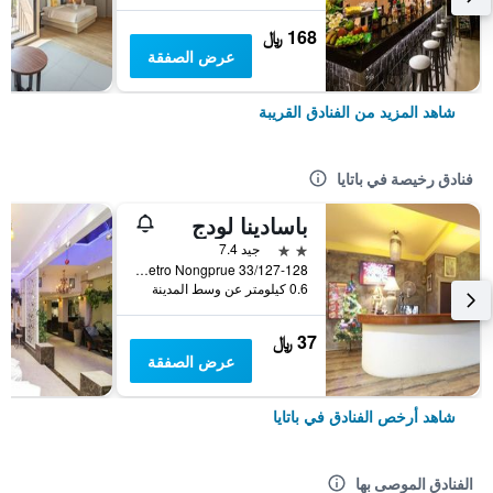
168 ﷼
عرض الصفقة
شاهد المزيد من الفنادق القريبة
فنادق رخيصة في باتايا
باسادينا لودج
2 نجمتين
جيد 7.4
33/127-128 Moo 10 Soi Lk Metro Nongprue, باتايا, تايلاند
0.6 كيلومتر عن وسط المدينة
37 ﷼
عرض الصفقة
شاهد أرخص الفنادق في باتايا
الفنادق الموصى بها