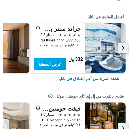
أفضل الفنادق في باتايا
جراند سنتر بوينت باتايا
5 نجوم
ممتاز 9.3
456, 777, 777/1 M.6 Na Kluea, باتايا, تايلاند
0.0 كيلومتر عن وسط المدينة
332 ﷼
عرض الصفقة
شاهد المزيد من أهم الفنادق في باتايا
فنادق بالقرب من إل إي كاي جومتيان هوتل
فيفث جومتين باتايا
5 نجوم
ممتاز 8.5
75/316 Moo 12 T. Nongprue A., باتايا, تايلاند
0.1 كيلومتر عن وسط المدينة