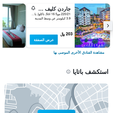
جاردن كليف ريزورت آند سبا
220/21 مو5 Soi 16, ناكلوا, بانغلامونغ, باتايا, تايلاند
3.9 كيلومتر عن وسط المدينة
203 ﷼
عرض الصفقة
مشاهدة الفنادق الأخرى الموصى بها
استكشف باتايا