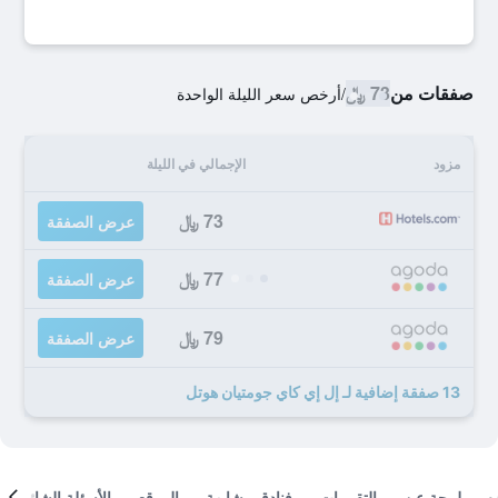
صفقات من
73 ﷼
/
أرخص سعر الليلة الواحدة
مزود
الإجمالي في الليلة
73 ﷼
عرض الصفقة
77 ﷼
عرض الصفقة
79 ﷼
عرض الصفقة
13 صفقة إضافية لـ إل إي كاي جومتيان هوتل
لمحة عن
التقييمات
فنادق مشابهة
الموقع
الأسئلة الشائعة