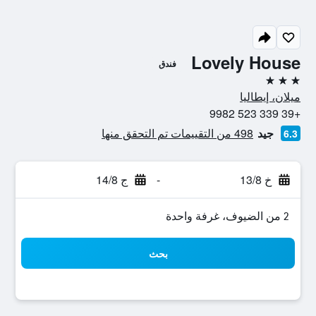
Lovely House
فندق
3 نجوم
ميلان، إيطاليا
+39 339 523 9982
جيد
498 من التقييمات تم التحقق منها
6.3
خ 13/8
-
ج 14/8
2 من الضيوف، غرفة واحدة
بحث