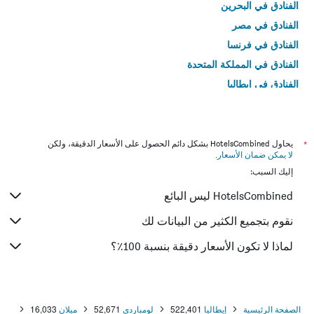
الفنادق في البحرين
الفنادق في مصر
الفنادق في فرنسا
الفنادق في المملكة المتحدة
الفنادق في إيطاليا
الفنادق في تايلاند
*
يحاول HotelsCombined بشكل دائم الحصول على الأسعار الدقيقة، ولكن
لا يمكن ضمان الأسعار
.
إليك السبب:
HotelsCombined ليس البائع
نقوم بتجميع الكثير من البيانات لك
لماذا لا تكون الأسعار دقيقة بنسبة 100٪؟
الصفحة الرئيسية
إيطاليا
522,401
لومباردي
52,671
ميلان
16,033