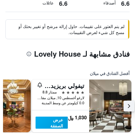
6.6
6.6
أصدقاء
عائلات
لم يتم العثور على تقييمات. حاول إزالة مرشح أو تغيير بحثك أو
مسح كل شيء لعرض التقييمات.
فنادق مشابهة لـ Lovely House
أفضل الفنادق في ميلان
تيفولي بريزيدنت ميلانو هوتل
5 نجوم
ممتاز 8.8
لارغو أغسطس 10, ميلان, مقاطعة ميلانو, إيطاليا
0.0 كيلومتر عن وسط المدينة
1,030 ﷼
عرض
الصفقة