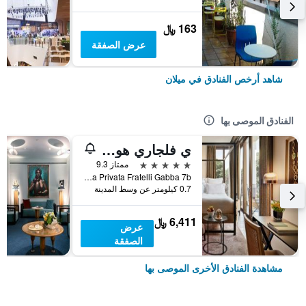
163 ﷼
عرض الصفقة
شاهد أرخص الفنادق في ميلان
الفنادق الموصى بها
ي فلجاري هوتل ميلانو
5 نجوم
ممتاز 9.3
Via Privata Fratelli Gabba 7b, ميلان, مقاطعة ميلانو, إيطاليا
0.7 كيلومتر عن وسط المدينة
6,411 ﷼
عرض
الصفقة
مشاهدة الفنادق الأخرى الموصى بها