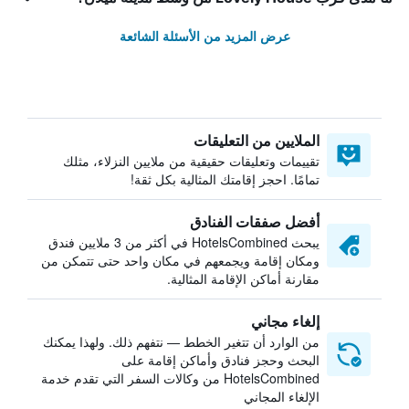
عرض المزيد من الأسئلة الشائعة
الملايين من التعليقات
تقييمات وتعليقات حقيقية من ملايين النزلاء، مثلك
تمامًا. احجز إقامتك المثالية بكل ثقة!
أفضل صفقات الفنادق
يبحث HotelsCombined في أكثر من 3 ملايين فندق
ومكان إقامة ويجمعهم في مكان واحد حتى تتمكن من
مقارنة أماكن الإقامة المثالية.
إلغاء مجاني
من الوارد أن تتغير الخطط — نتفهم ذلك. ولهذا يمكنك
البحث وحجز فنادق وأماكن إقامة على
HotelsCombined من وكالات السفر التي تقدم خدمة
الإلغاء المجاني