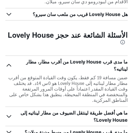
الأقدام من ايبودرومو دي سان سيرو، ميلان.
هل Lovely House قريب من ملعب سان سيرو؟
الأسئلة الشائعة عند حجز Lovely House
ما مدى قرب Lovely House من أقرب مطار، مطار
ليناتيه؟
ضمن مسافة 19 كم فقط، يكون وقت القيادة المتوقع من أقرب
مطار مطار ليناتيه إلى Lovely House هو 0س 14د. قد يختلف
وقت القيادة المقدر اعتماداً على أوقات المرور المرتفعة
والمنخفضة في المنطقة المحيطة. ينطبق هذا بشكل خاص على
المناطق المركزية.
ما هي أفضل طريقة لينتقل الضيوف من مطار ليناتيه إلى
Lovely House؟
ما مدى قرب Lovely House من وسط مدينة ميلان؟