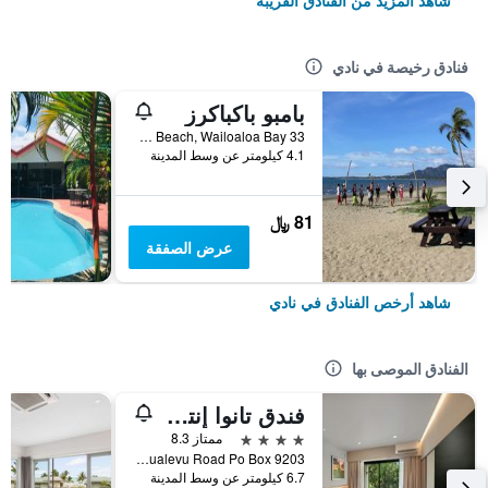
شاهد المزيد من الفنادق القريبة
فنادق رخيصة في نادي
بامبو باكباكرز
33 Newtown Beach, Wailoaloa Bay, نادي, فيجي
4.1 كيلومتر عن وسط المدينة
81 ﷼
عرض الصفقة
شاهد أرخص الفنادق في نادي
الفنادق الموصى بها
فندق تانوا إنترناشونال
4 نجوم
ممتاز 8.3
Votualevu Road Po Box 9203, نادي, فيجي
6.7 كيلومتر عن وسط المدينة