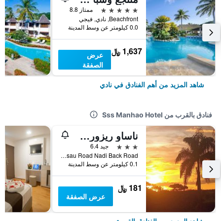
5 نجوم
ممتاز 8.8
Beachfront, نادي, فيجي
0.0 كيلومتر عن وسط المدينة
1,637 ﷼
عرض
الصفقة
شاهد المزيد من أهم الفنادق في نادي
فنادق بالقرب من Sss Manhao Hotel
ناساو ريزورت آند فيلاس
3 نجوم
جيد 6.4
Lot 14 Nasau Road Nadi Back Road, نادي, فيجي
0.1 كيلومتر عن وسط المدينة
181 ﷼
عرض الصفقة